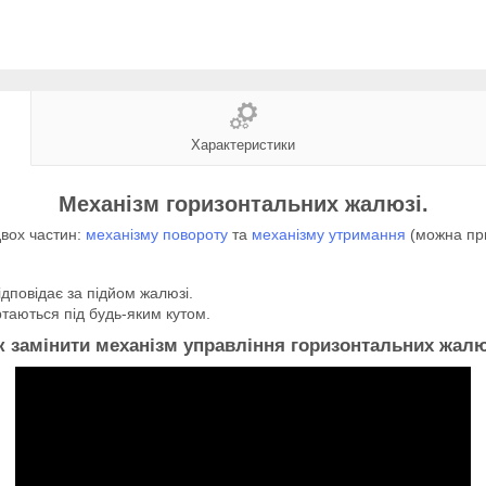
Характеристики
Механізм горизонтальних жалюзі.
двох частин:
механізму повороту
та
механізму утримання
(можна пр
ідповідає за підйом жалюзі.
таються під будь-яким кутом.
к замінити механізм управління горизонтальних жалю