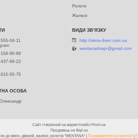
Ролети
Жалюзі
 555-04-11
http://okna-dveri.com.ua
egram
wentanadnepr@gmail.com
 158-80-88
 437-88-22
 015-55-75
 Олександр
Сайт створений на маркетплейсі
Prom.ua
Продавець на Bigl.ua
Інтернет-магазин запчастин до вікон, дверей, жалюзі, ролетів "WENTANA" |
Поскаржитися на контент
|
П