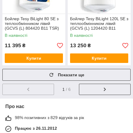
Бойлер Tesy BiLight 80 SE з
Бойлер Tesy BiLight 120L SE з
теплообмінником лівий
теплообмінником лівий
(GCVS (L) 804420 B11 TSR)
(GCVS (L) 1204420 B11
303318
TSRP) 305149
В наявності
В наявності
11 395
13 250
₴
₴
Купити
Купити
Показати ще
1
/ 6
Про нас
98% позитивних з 829 відгуків за рік
Працює з 26.11.2012