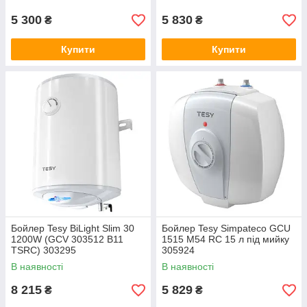
5 300
5 830
₴
₴
Купити
Купити
Бойлер Tesy BiLight Slim 30
Бойлер Tesy Simpateco GCU
1200W (GCV 303512 B11
1515 M54 RC 15 л під мийку
TSRC) 303295
305924
В наявності
В наявності
8 215
5 829
₴
₴