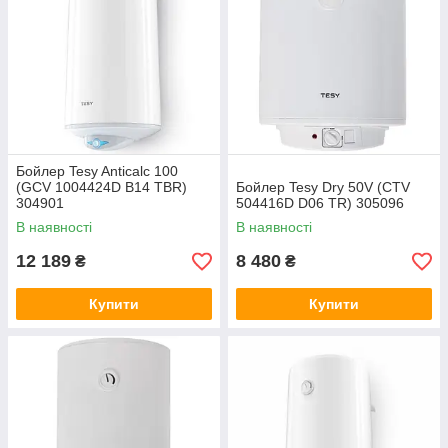
гарантійне обслуговування.
Вибирайте надійний водонагрівач для дому або бізнесу —
забезпечте себе стабільною гарячою водою вже сьогодні.
Бойлер Tesy Anticalc 100
(GCV 1004424D B14 TBR)
Бойлер Tesy Dry 50V (CTV
304901
504416D D06 TR) 305096
В наявності
В наявності
12 189
8 480
₴
₴
Купити
Купити