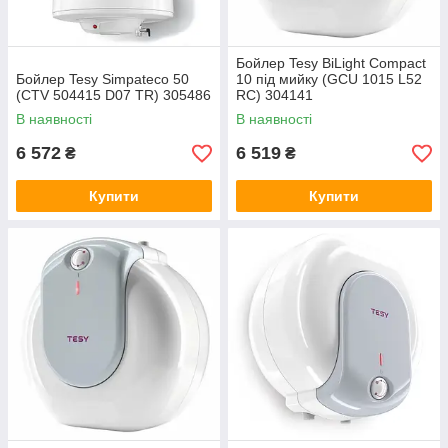
Бойлер Tesy BiLight Compact
Бойлер Tesy Simpateco 50
10 під мийку (GCU 1015 L52
(CTV 504415 D07 TR) 305486
RC) 304141
В наявності
В наявності
6 572
6 519
₴
₴
Купити
Купити