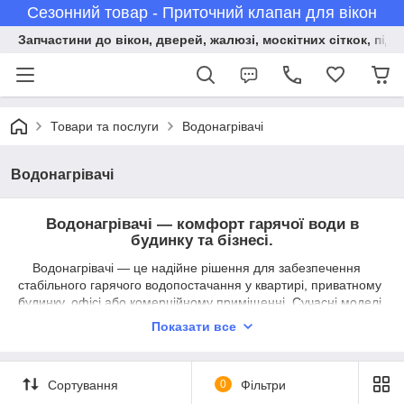
Сезонний товар - Приточний клапан для вікон
Запчастини до вікон, дверей, жалюзі, москітних сіткок, підв
Товари та послуги
Водонагрівачі
Водонагрівачі
Водонагрівачі — комфорт гарячої води в
будинку та бізнесі.
Водонагрівачі — це надійне рішення для забезпечення
стабільного гарячого водопостачання у квартирі, приватному
будинку, офісі або комерційному приміщенні. Сучасні моделі
дають змогу забути про перебой із гарячою водою,
Показати все
забезпечуючи комфорт у будь-яку пору року.
У нашому асортименті представлені електричні
накопичувальні бойлери, проточні водонагрівачі, а також
Сортування
0
Фільтри
моделі різного обсягу та потужності. Ви можете вибрати