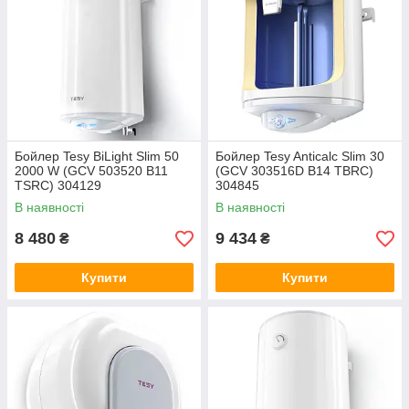
Бойлер Tesy BiLight Slim 50
Бойлер Tesy Anticalc Slim 30
2000 W (GCV 503520 B11
(GCV 303516D B14 TBRC)
TSRC) 304129
304845
В наявності
В наявності
8 480
9 434
₴
₴
Купити
Купити