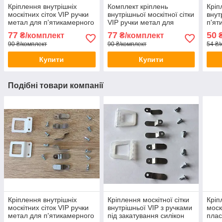
Кріплення внутрішніх
Комплект кріплень
Кріп
москітних сіток VIP ручки
внутрішньої москітної сітки
внут
метал для п'ятикамерного
VIP ручки метал для
п'ят
профілю
трикамерного профілю
білі
77
77
50
₴/комплект
₴/комплект
₴
90 ₴/комплект
90 ₴/комплект
54 ₴/
Купити
Купити
Подібні товари компанії
Кріплення внутрішніх
Кріплення москітної сітки
Кріп
москітних сіток VIP ручки
внутрішньої VIP з ручками
моск
метал для п'ятикамерного
під закатування силікон
плас