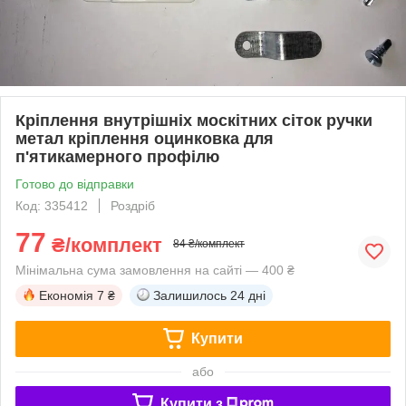
Кріплення внутрішніх москітних сіток ручки
метал кріплення оцинковка для
п'ятикамерного профілю
Готово до відправки
Код: 335412
Роздріб
77
₴/комплект
84 ₴/комплект
Мінімальна сума замовлення на сайті — 400 ₴
Економія
7 ₴
Залишилось
24 дні
Купити
або
Купити з