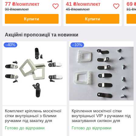
профілю
для трикамерного
п'ят
77
41
69
₴/комплект
₴/комплект
₴
профілю
90 ₴/комплект
45 ₴/комплект
81 ₴/
Купити
Купити
Акційні пропозиції та новинки
–40%
–10%
Комплект кріплень москітної
Кріплення москітної сітки
сітки внутрішньої з білими
внутрішньої VIP з ручками під
ручками під закатку для
закатування силікон для
трикамерного профілю
трикамерного профілю
Готово до відправки
Готово до відправки