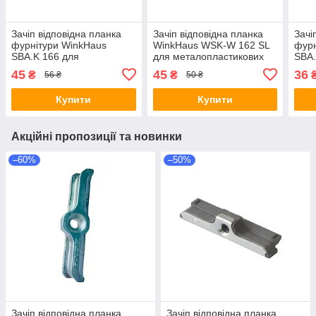
Зачіп відповідна планка
Зачіп відповідна планка
Зачі
фурнітури WinkHaus
WinkHaus WSK-W 162 SL
фурн
SBA.K 166 для
для металопластикових
SBA.
металопластикових вікон
вікон 13 система арт
мета
45
45
36
₴
₴
56 ₴
50 ₴
5016645
13 с
Купити
Купити
Акційні пропозиції та новинки
–60%
–50%
Зачіп відповідна планка
Зачіп відповідна планка