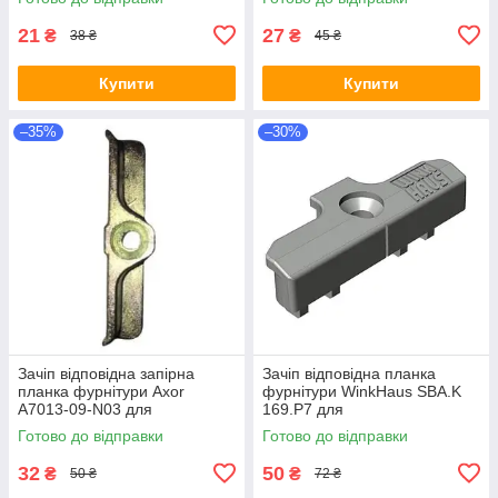
система фурнітури
21
27
₴
₴
38 ₴
45 ₴
Купити
Купити
–35%
–30%
Зачіп відповідна запірна
Зачіп відповідна планка
планка фурнітури Axor
фурнітури WinkHaus SBA.K
A7013-09-N03 для
169.P7 для
металопластикових вікон 9
металопластикових вікон 13-
Готово до відправки
Готово до відправки
система фурнітури
система фурнітури
32
50
₴
₴
50 ₴
72 ₴