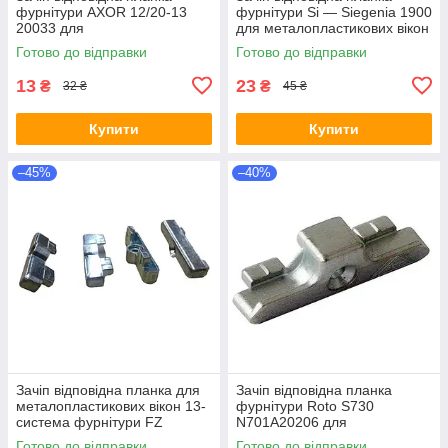
фурнітури AXOR 12/20-13
фурнітури Si — Siegenia 1900
20033 для
для металопластикових вікон
металопластикових вікон 13
13-система фурнітури для
Готово до відправки
Готово до відправки
система фурнітури
Rehau
13
23
₴
₴
32 ₴
45 ₴
Купити
Купити
–45%
–40%
Зачіп відповідна планка для
Зачіп відповідна планка
металопластикових вікон 13-
фурнітури Roto S730
система фурнітури FZ
N701A20206 для
металопластикових вікон 13
Готово до відправки
Готово до відправки