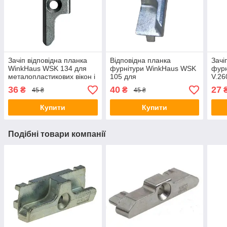
Зачіп відповідна планка
Відповідна планка
Зачі
WinkHaus WSK 134 для
фурнітури WinkHaus WSK
фур
металопластикових вікон і
105 для
V.26
дверей 13-система (арт.
металопластикових вікон
мета
36
40
27
₴
₴
45 ₴
45 ₴
2309618)
9 система
9 си
Купити
Купити
Подібні товари компанії