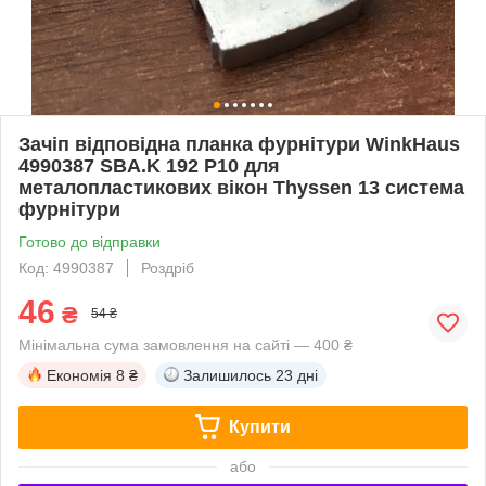
Зачіп відповідна планка фурнітури WinkHaus
4990387 SBA.K 192 P10 для
металопластикових вікон Thyssen 13 система
фурнітури
Готово до відправки
Код: 4990387
Роздріб
46
₴
54 ₴
Мінімальна сума замовлення на сайті — 400 ₴
Економія
8 ₴
Залишилось
23 дні
Купити
або