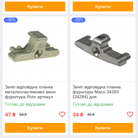
Купити
Купити
–30%
–25%
Зачіп відповідна планка
Зачіп відповідна планка
металопластикових вікон
фурнітури Maco 34283
фурнітура Roto артикул
(34284) для
486195 (486217) для
металопластикових вікон 13-
Готово до відправки
Готово до відправки
Salamander 13 система
система фурнітури
47
34
₴
₴
68 ₴
45 ₴
Купити
Купити