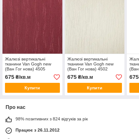
Жалюзі вертикальні
Жалюзі вертикальні
Жалю
тканини Van Gogh new
тканини Van Gogh new
ткан
(Ван Гог нова) 4505
(Ван Гог нова) 4502
(Ван
675
675
675
₴/кв.м
₴/кв.м
Купити
Купити
Про нас
98% позитивних з 824 відгуків за рік
Працює з 26.11.2012