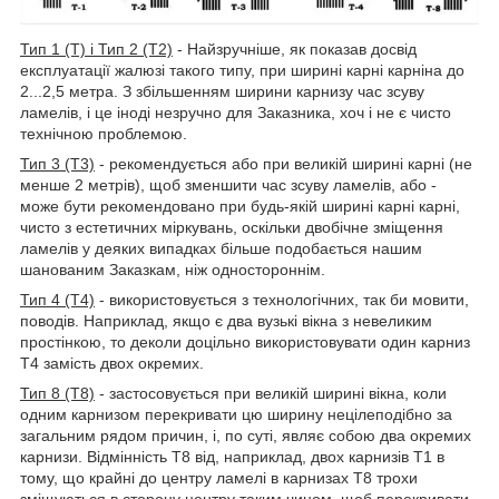
Тип 1 (Т) і Тип 2 (Т2)
- Найзручніше, як показав досвід
експлуатації жалюзі такого типу, при ширині карні карніна до
2...2,5 метра. З збільшенням ширини карнизу час зсуву
ламелів, і це іноді незручно для Заказника, хоч і не є чисто
технічною проблемою.
Тип 3 (Т3)
- рекомендується або при великій ширині карні (не
менше 2 метрів), щоб зменшити час зсуву ламелів, або -
може бути рекомендовано при будь-якій ширині карні карні,
чисто з естетичних міркувань, оскільки двобічне зміщення
ламелів у деяких випадках більше подобається нашим
шанованим Заказкам, ніж одностороннім.
Тип 4 (Т4)
- використовується з технологічних, так би мовити,
поводів. Наприклад, якщо є два вузькі вікна з невеликим
простінкою, то деколи доцільно використовувати один карниз
Т4 замість двох окремих.
Тип 8 (Т8)
- застосовується при великій ширині вікна, коли
одним карнизом перекривати цю ширину нецілеподібно за
загальним рядом причин, і, по суті, являє собою два окремих
карнизи. Відмінність Т8 від, наприклад, двох карнизів Т1 в
тому, що крайні до центру ламелі в карнизах Т8 трохи
зміщуються в сторону центру таким чином, щоб перекривати