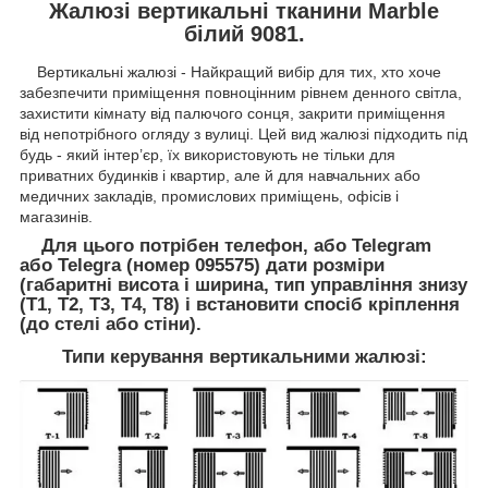
Жалюзі вертикальні тканини Marble
білий 9081.
Вертикальні жалюзі - Найкращий вибір для тих, хто хоче
забезпечити приміщення повноцінним рівнем денного світла,
захистити кімнату від палючого сонця, закрити приміщення
від непотрібного огляду з вулиці. Цей вид жалюзі підходить під
будь - який інтер’єр, їх використовують не тільки для
приватних будинків і квартир, але й для навчальних або
медичних закладів, промислових приміщень, офісів і
магазинів.
Для цього потрібен телефон, або Telegram
або Telegra (номер 095575) дати розміри
(габаритні висота і ширина, тип управління знизу
(Т1, Т2, Т3, Т4, Т8) і встановити спосіб кріплення
(до стелі або стіни).
Типи керування вертикальними жалюзі: