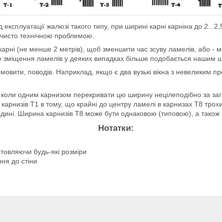
д експлуатації жалюзі такого типу, при ширині карні карніна до 2...
 є чисто технічною проблемою.
карні (не менше 2 метрів), щоб зменшити час зсуву ламелів, або - 
ічне зміщення ламелів у деяких випадках більше подобається нашим
и мовити, поводів. Наприклад, якщо є два вузькі вікна з невеликим п
, коли одним карнизом перекривати цю ширину нецілеподібно за заг
х карнизів Т1 в тому, що крайні до центру ламелі в карнизах Т8 тр
дині. Ширина карнизів Т8 може бути однаковою (типовою), а також 
Нотатки:
готовляючи будь-які розміри
ня до стіни