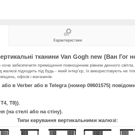
Характеристики
ертикальні тканини Van Gogh new (Ван Гог но
хоче забезпечити приміщення повноцінним рівнем денного світла, з
 жалюзі підходить під будь - який інтер’єр, їх використовують не тіл
іщень, офісів і магазинів.
о в Verber або в Telegra (номер 09601575) повідом
Т4, Т8)).
я (на стелі або на стіну).
Типи керування вертикальними жалюзі: