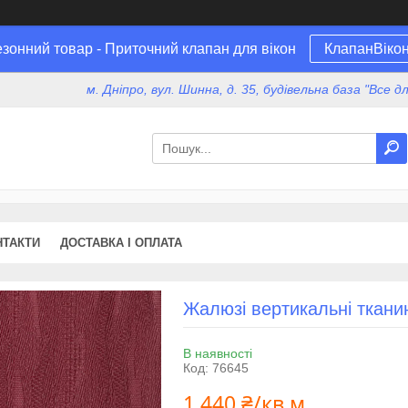
зонний товар - Приточний клапан для вікон
КлапанВіко
м. Дніпро, вул. Шинна, д. 35, будівельна база "Все 
НТАКТИ
ДОСТАВКА І ОПЛАТА
Жалюзі вертикальні ткани
В наявності
Код:
76645
1 440 ₴/кв.м