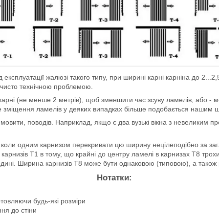
д експлуатації жалюзі такого типу, при ширині карні карніна до 2...
 є чисто технічною проблемою.
карні (не менше 2 метрів), щоб зменшити час зсуву ламелів, або - 
ічне зміщення ламелів у деяких випадках більше подобається нашим
и мовити, поводів. Наприклад, якщо є два вузькі вікна з невеликим п
, коли одним карнизом перекривати цю ширину нецілеподібно за заг
х карнизів Т1 в тому, що крайні до центру ламелі в карнизах Т8 тр
дині. Ширина карнизів Т8 може бути однаковою (типовою), а також 
Нотатки:
готовляючи будь-які розміри
ня до стіни