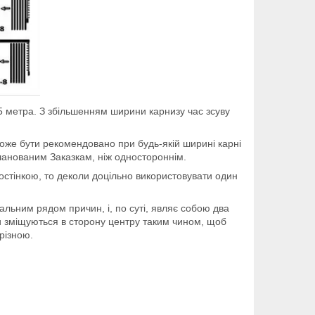
2,5 метра. З збільшенням ширини карнизу час зсуву
може бути рекомендовано при будь-якій ширині карні
 шанованим Заказкам, ніж одностороннім.
ростінкою, то деколи доцільно використовувати один
альним рядом причин, і, по суті, являє собою два
охи зміщуються в сторону центру таким чином, щоб
різною.