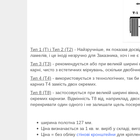
Тип 1 (Т) і Тип 2 (Т2)
- Найзручніше, як показав досві
ламелів, і це іноді незручно для Заказника, хоч і не
Тип 3 (Т3)
- рекомендується або при великій ширині 
карні, чисто з естетичних міркувань, оскільки двоб
Тип 4 (Т4)
- використовується з технологічних, так б
карниз Т4 замість двох окремих.
Тип 8 (Т8)
- застосовується при великій ширині вікна
окремих карнизи. Відмінність Т8 від, наприклад, дво
перекривати один одного і не залишати щель посере
ширина полотна 127 мм.
Ціна визначається за 1 кв. м. виріб у складі, ви
Ціна = без обліку
стінові кронштейни
для кріплен