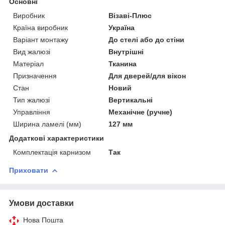
Основні
Виробник
Візаві-Плюс
Країна виробник
Україна
Варіант монтажу
До стелі або до стіни
Вид жалюзі
Внутрішні
Матеріал
Тканина
Призначення
Для дверей/для вікон
Стан
Новий
Тип жалюзі
Вертикальні
Управління
Механічне (ручне)
Ширина ламелі (мм)
127 мм
Додаткові характеристики
Комплектація карнизом
Так
Приховати
Умови доставки
Нова Пошта