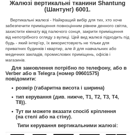
Жалюзі вертикальні тканини Shantung
(Шантунг) 6001.
Вертикальні жалюзі - Найкращий вибір для тих, хто хоче
забезпечити приміщення повноцінним рівнем денного світла,
захистити кімнату від палючого сонця, закрити приміщення
від непотрібного огляду з вулиці. Цей вид жалюзі підходить під
будь - який інтер’єр, їх використовують не тільки для
приватних будинків і квартир, але й для навчальних або
медичних закладів, промислових приміщень, офісів і
магазинів.
Для замовлення потрібно по телефону, або в
Verber або в Telegra (номер 09601575)
повідомити:
розмір (габаритна висота і ширина)
тип керування (див. нижче, T1, Т2, Т3, Т4,
Т8)).
Тут ви можете вказати спосіб кріплення
(на стелі або на стіну).
Типи керування вертикальними жалюзі: