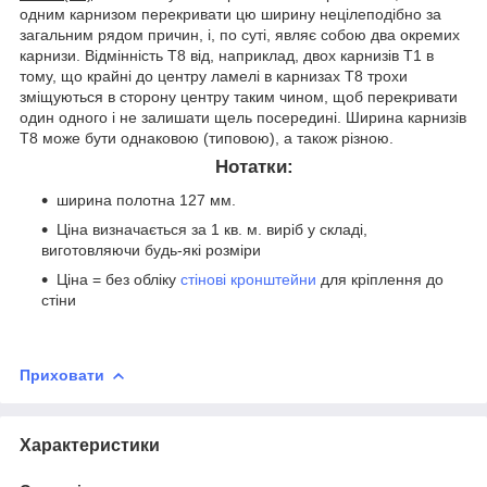
одним карнизом перекривати цю ширину нецілеподібно за
загальним рядом причин, і, по суті, являє собою два окремих
карнизи. Відмінність Т8 від, наприклад, двох карнизів Т1 в
тому, що крайні до центру ламелі в карнизах Т8 трохи
зміщуються в сторону центру таким чином, щоб перекривати
один одного і не залишати щель посередині. Ширина карнизів
Т8 може бути однаковою (типовою), а також різною.
Нотатки:
ширина полотна 127 мм.
Ціна визначається за 1 кв. м. виріб у складі,
виготовляючи будь-які розміри
Ціна = без обліку
стінові кронштейни
для кріплення до
стіни
Приховати
Характеристики