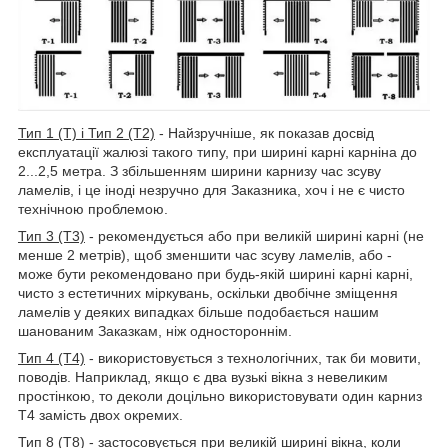
Тип 1 (Т) і Тип 2 (Т2)
- Найзручніше, як показав досвід
експлуатації жалюзі такого типу, при ширині карні карніна до
2...2,5 метра. З збільшенням ширини карнизу час зсуву
ламелів, і це іноді незручно для Заказника, хоч і не є чисто
технічною проблемою.
Тип 3 (Т3)
- рекомендується або при великій ширині карні (не
менше 2 метрів), щоб зменшити час зсуву ламелів, або -
може бути рекомендовано при будь-якій ширині карні карні,
чисто з естетичних міркувань, оскільки двобічне зміщення
ламелів у деяких випадках більше подобається нашим
шанованим Заказкам, ніж одностороннім.
Тип 4 (Т4)
- використовується з технологічних, так би мовити,
поводів. Наприклад, якщо є два вузькі вікна з невеликим
простінкою, то деколи доцільно використовувати один карниз
Т4 замість двох окремих.
Тип 8 (Т8)
- застосовується при великій ширині вікна, коли