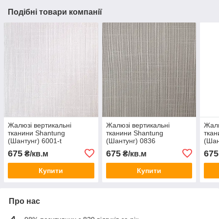
Подібні товари компанії
Жалюзі вертикальні
Жалюзі вертикальні
Жалю
тканини Shantung
тканини Shantung
ткан
(Шантунг) 6001-t
(Шантунг) 0836
(Шан
675
675
675
₴/кв.м
₴/кв.м
Купити
Купити
Про нас