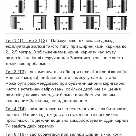
Тип 1 (Т) і Тип 2 (Т2)
- Найзручніше, як показав досвід
експлуатації жалюзі такого типу, при ширині карні карніна до
2...2,5 метра. З збільшенням ширини карнизу час зсуву
ламелів, і це іноді незручно для Заказника, хоч і не є чисто
технічною проблемою.
Тип 3 (Т3)
- рекомендується або при великій ширині карні (не
менше 2 метрів), щоб зменшити час зсуву ламелів, або -
може бути рекомендовано при будь-якій ширині карні карні,
чисто з естетичних міркувань, оскільки двобічне зміщення
ламелів у деяких випадках більше подобається нашим
шанованим Заказкам, ніж одностороннім.
Тип 4 (Т4)
- використовується з технологічних, так би мовити,
поводів. Наприклад, якщо є два вузькі вікна з невеликим
простінкою, то деколи доцільно використовувати один карниз
Т4 замість двох окремих.
Тип 8 (Т8)
- застосовується при великій ширині вікна, коли