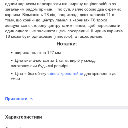
одним карнизом перекривати цю ширину нецілеподібно за
загальним рядом причин, і, по суті, являє собою два окремих
карнизи. Відмінність Т8 від, наприклад, двох карнизів Т1 в
тому, що крайні до центру ламелі в карнизах Т8 трохи
зміщуються в сторону центру таким чином, щоб перекривати
один одного і не залишати щель посередині. Ширина карнизів
Т8 може бути однаковою (типовою), а також різною.
Нотатки:
ширина полотна 127 мм.
Ціна визначається за 1 кв. м. виріб у складі,
виготовляючи будь-які розміри
Ціна = без обліку
стінові кронштейни
для кріплення до
стіни
Приховати
Характеристики