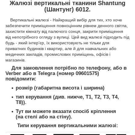
Жалюзі вертикальні тканини Shantung
(Шантунг) 6012.
Вертикальні жалюзі - Найкращий вибір для тих, хто хоче
забезпечити приміщення повноцінним рівнем денного світла,
захистити кімнату від палючого сонця, закрити приміщення
від непотрібного огляду з вулиці. Цей вид жалюзі підходить під
будь - який інтер’єр, їх використовують не тільки для
приватних будинків і квартир, але й для навчальних або
медичних закладів, промислових приміщень, офісів і
магазинів.
Для замовлення потрібно по телефону, або в
Verber або в Telegra (номер 09601575)
повідомити:
розмір (габаритна висота і ширина)
тип керування (див. нижче, T1, Т2, Т3, Т4,
Т8)).
Тут ви можете вказати спосіб кріплення
(на стелі або на стіну).
Типи керування вертикальними жалюзі: