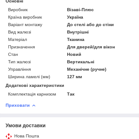
Основні
Виробник
Візаві-Плюс
Країна виробник
Україна
Варіант монтажу
До стелі або до стіни
Вид жалюзі
Внутрішні
Матеріал
Тканина
Призначення
Для дверей/для вікон
Стан
Новий
Тип жалюзі
Вертикальні
Управління
Механічне (ручне)
Ширина ламелі (мм)
127 мм
Додаткові характеристики
Комплектація карнизом
Так
Приховати
Умови доставки
Нова Пошта