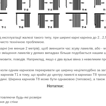
д експлуатації жалюзі такого типу, при ширині карні карніна до 2...
 є чисто технічною проблемою.
карні (не менше 2 метрів), щоб зменшити час зсуву ламелів, або - 
ічне зміщення ламелів у деяких випадках більше подобається нашим
и мовити, поводів. Наприклад, якщо є два вузькі вікна з невеликим п
, коли одним карнизом перекривати цю ширину нецілеподібно за заг
х карнизів Т1 в тому, що крайні до центру ламелі в карнизах Т8 тр
дині. Ширина карнизів Т8 може бути однаковою (типовою), а також 
Нотатки:
готовляючи будь-які розміри
ня до стіни