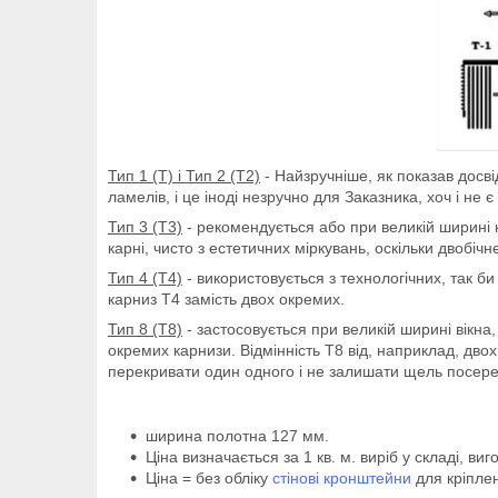
Тип 1 (Т) і Тип 2 (Т2)
- Найзручніше, як показав досві
ламелів, і це іноді незручно для Заказника, хоч і не
Тип 3 (Т3)
- рекомендується або при великій ширині 
карні, чисто з естетичних міркувань, оскільки двоб
Тип 4 (Т4)
- використовується з технологічних, так б
карниз Т4 замість двох окремих.
Тип 8 (Т8)
- застосовується при великій ширині вікна
окремих карнизи. Відмінність Т8 від, наприклад, дво
перекривати один одного і не залишати щель посере
ширина полотна 127 мм.
Ціна визначається за 1 кв. м. виріб у складі, ви
Ціна = без обліку
стінові кронштейни
для кріплен