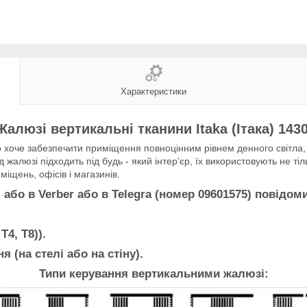
Характеристики
Жалюзі вертикальні тканини Itaka (Ітака) 1430
хоче забезпечити приміщення повноцінним рівнем денного світла, з
 жалюзі підходить під будь - який інтер’єр, їх використовують не тіл
іщень, офісів і магазинів.
о в Verber або в Telegra (номер 09601575) повідом
Т4, Т8)).
я (на стелі або на стіну).
Типи керування вертикальними жалюзі: