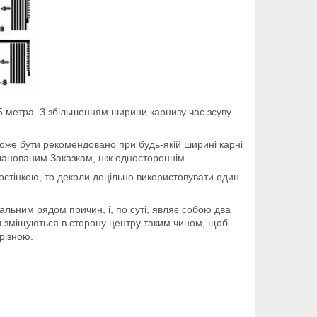
2,5 метра. З збільшенням ширини карнизу час зсуву
може бути рекомендовано при будь-якій ширині карні
 шанованим Заказкам, ніж одностороннім.
ростінкою, то деколи доцільно використовувати один
альним рядом причин, і, по суті, являє собою два
охи зміщуються в сторону центру таким чином, щоб
різною.