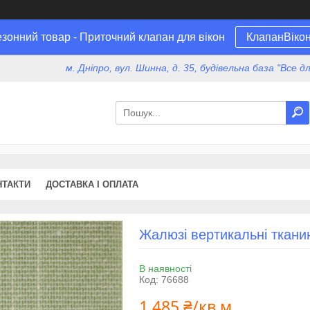
зонний товар - Приточний клапан для вікон
КлапанВіко
м. Дніпро, вул. Шинна, д. 35, будівельна база "Все 
НТАКТИ
ДОСТАВКА І ОПЛАТА
Жалюзі вертикальні тканин
В наявності
Код:
76688
1 485 ₴/кв.м