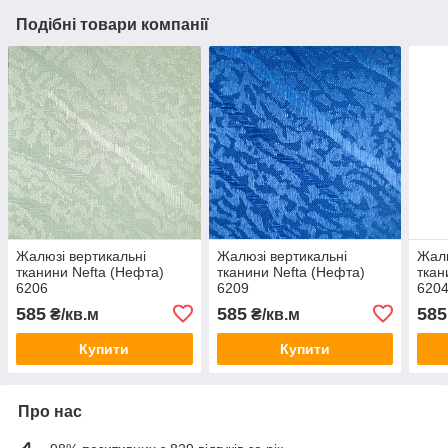
Подібні товари компанії
Жалюзі вертикальні
Жалюзі вертикальні
Жалю
тканини Nefta (Нефта)
тканини Nefta (Нефта)
ткан
6206
6209
620
585
585
585
₴/кв.м
₴/кв.м
Купити
Купити
Про нас