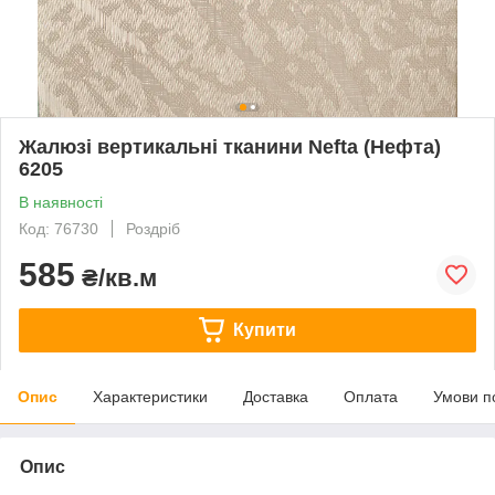
Жалюзі вертикальні тканини Nefta (Нефта)
6205
В наявності
Код: 76730
Роздріб
585
₴/кв.м
Купити
Опис
Характеристики
Доставка
Оплата
Умови п
Опис