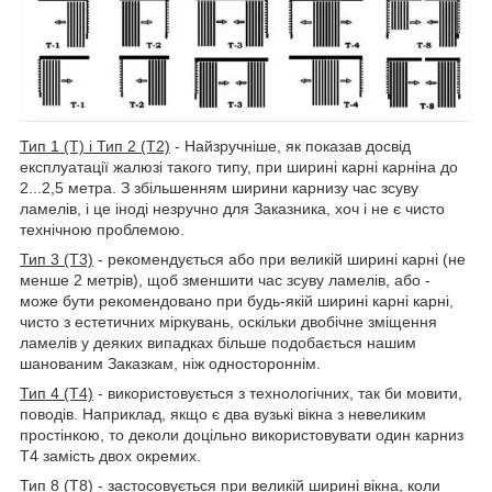
Тип 1 (Т) і Тип 2 (Т2)
- Найзручніше, як показав досвід
експлуатації жалюзі такого типу, при ширині карні карніна до
2...2,5 метра. З збільшенням ширини карнизу час зсуву
ламелів, і це іноді незручно для Заказника, хоч і не є чисто
технічною проблемою.
Тип 3 (Т3)
- рекомендується або при великій ширині карні (не
менше 2 метрів), щоб зменшити час зсуву ламелів, або -
може бути рекомендовано при будь-якій ширині карні карні,
чисто з естетичних міркувань, оскільки двобічне зміщення
ламелів у деяких випадках більше подобається нашим
шанованим Заказкам, ніж одностороннім.
Тип 4 (Т4)
- використовується з технологічних, так би мовити,
поводів. Наприклад, якщо є два вузькі вікна з невеликим
простінкою, то деколи доцільно використовувати один карниз
Т4 замість двох окремих.
Тип 8 (Т8)
- застосовується при великій ширині вікна, коли