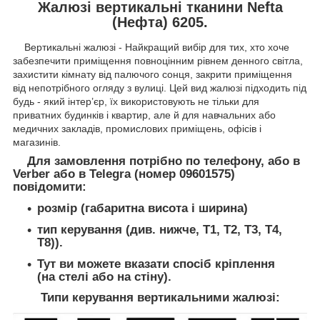
Жалюзі вертикальні тканини Nefta
(Нефта) 6205.
Вертикальні жалюзі - Найкращий вибір для тих, хто хоче
забезпечити приміщення повноцінним рівнем денного світла,
захистити кімнату від палючого сонця, закрити приміщення
від непотрібного огляду з вулиці. Цей вид жалюзі підходить під
будь - який інтер’єр, їх використовують не тільки для
приватних будинків і квартир, але й для навчальних або
медичних закладів, промислових приміщень, офісів і
магазинів.
Для замовлення потрібно по телефону, або в
Verber або в Telegra (номер 09601575)
повідомити:
розмір (габаритна висота і ширина)
тип керування (див. нижче, T1, Т2, Т3, Т4,
Т8)).
Тут ви можете вказати спосіб кріплення
(на стелі або на стіну).
Типи керування вертикальними жалюзі: