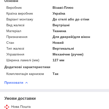
Основні
Виробник
Візаві-Плюс
Країна виробник
Україна
Варіант монтажу
До стелі або до стіни
Вид жалюзі
Внутрішні
Матеріал
Тканина
Призначення
Для дверей/для вікон
Стан
Новий
Тип жалюзі
Вертикальні
Управління
Механічне (ручне)
Ширина ламелі (мм)
127 мм
Додаткові характеристики
Комплектація карнизом
Так
Приховати
Умови доставки
Нова Пошта