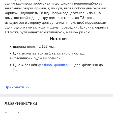
одним карнизом перекривати цю ширину нецілеподібно за
загальним рядом причин, і, по суті, являє собою два окремих
карнизи. Відмінність Т8 від, наприклад, двох карнизів Т1 в
тому, що крайні до центру ламелі в карнизах Т8 трохи
зміщуються в сторону центру таким чином, щоб перекривати
один одного і не залишати щель посередині. Ширина карнизів
Т8 може бути однаковою (типовою), а також різною.
Нотатки:
ширина полотна 127 мм.
Ціна визначається за 1 кв. м. виріб у складі,
виготовляючи будь-які розміри
Ціна = без обліку
стінові кронштейни
для кріплення до
стіни
Приховати
Характеристики