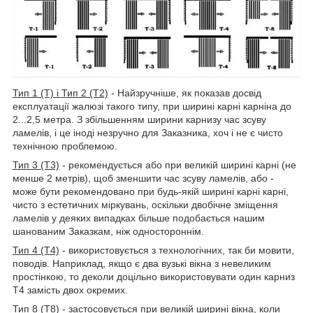
Тип 1 (Т) і Тип 2 (Т2)
- Найзручніше, як показав досвід
експлуатації жалюзі такого типу, при ширині карні карніна до
2...2,5 метра. З збільшенням ширини карнизу час зсуву
ламелів, і це іноді незручно для Заказника, хоч і не є чисто
технічною проблемою.
Тип 3 (Т3)
- рекомендується або при великій ширині карні (не
менше 2 метрів), щоб зменшити час зсуву ламелів, або -
може бути рекомендовано при будь-якій ширині карні карні,
чисто з естетичних міркувань, оскільки двобічне зміщення
ламелів у деяких випадках більше подобається нашим
шанованим Заказкам, ніж одностороннім.
Тип 4 (Т4)
- використовується з технологічних, так би мовити,
поводів. Наприклад, якщо є два вузькі вікна з невеликим
простінкою, то деколи доцільно використовувати один карниз
Т4 замість двох окремих.
Тип 8 (Т8)
- застосовується при великій ширині вікна, коли