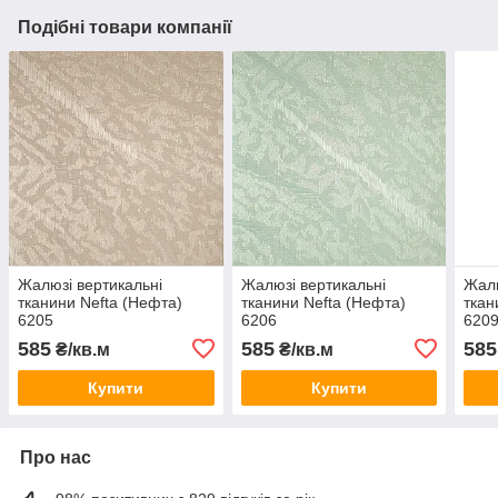
Подібні товари компанії
Жалюзі вертикальні
Жалюзі вертикальні
Жалю
тканини Nefta (Нефта)
тканини Nefta (Нефта)
ткан
6205
6206
620
585
585
585
₴/кв.м
₴/кв.м
Купити
Купити
Про нас