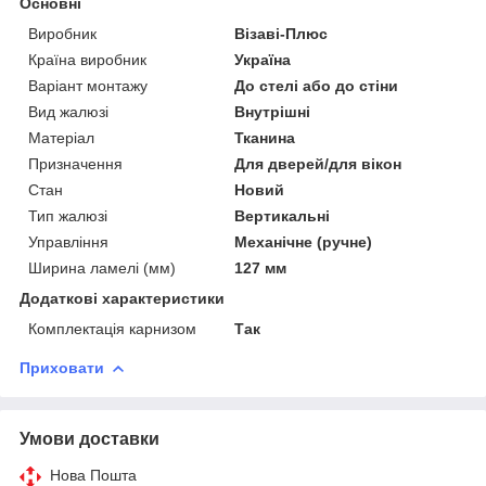
Основні
Виробник
Візаві-Плюс
Країна виробник
Україна
Варіант монтажу
До стелі або до стіни
Вид жалюзі
Внутрішні
Матеріал
Тканина
Призначення
Для дверей/для вікон
Стан
Новий
Тип жалюзі
Вертикальні
Управління
Механічне (ручне)
Ширина ламелі (мм)
127 мм
Додаткові характеристики
Комплектація карнизом
Так
Приховати
Умови доставки
Нова Пошта