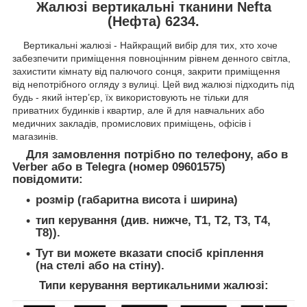
Жалюзі вертикальні тканини Nefta
(Нефта) 6234.
Вертикальні жалюзі - Найкращий вибір для тих, хто хоче
забезпечити приміщення повноцінним рівнем денного світла,
захистити кімнату від палючого сонця, закрити приміщення
від непотрібного огляду з вулиці. Цей вид жалюзі підходить під
будь - який інтер’єр, їх використовують не тільки для
приватних будинків і квартир, але й для навчальних або
медичних закладів, промислових приміщень, офісів і
магазинів.
Для замовлення потрібно по телефону, або в
Verber або в Telegra (номер 09601575)
повідомити:
розмір (габаритна висота і ширина)
тип керування (див. нижче, T1, Т2, Т3, Т4,
Т8)).
Тут ви можете вказати спосіб кріплення
(на стелі або на стіну).
Типи керування вертикальними жалюзі: