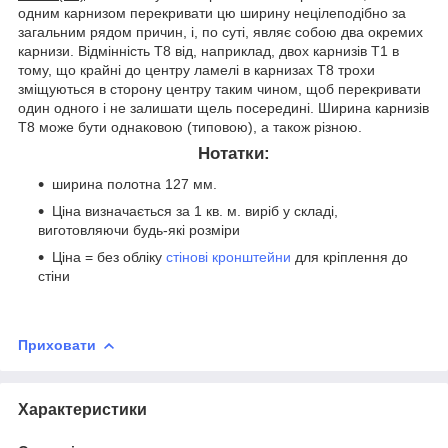
одним карнизом перекривати цю ширину нецілеподібно за
загальним рядом причин, і, по суті, являє собою два окремих
карнизи. Відмінність Т8 від, наприклад, двох карнизів Т1 в
тому, що крайні до центру ламелі в карнизах Т8 трохи
зміщуються в сторону центру таким чином, щоб перекривати
один одного і не залишати щель посередині. Ширина карнизів
Т8 може бути однаковою (типовою), а також різною.
Нотатки:
ширина полотна 127 мм.
Ціна визначається за 1 кв. м. виріб у складі,
виготовляючи будь-які розміри
Ціна = без обліку
стінові кронштейни
для кріплення до
стіни
Приховати
Характеристики