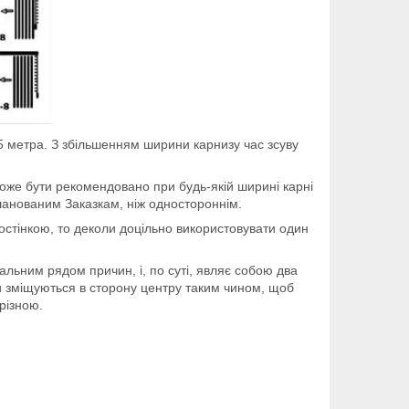
2,5 метра. З збільшенням ширини карнизу час зсуву
може бути рекомендовано при будь-якій ширині карні
 шанованим Заказкам, ніж одностороннім.
ростінкою, то деколи доцільно використовувати один
альним рядом причин, і, по суті, являє собою два
охи зміщуються в сторону центру таким чином, щоб
різною.