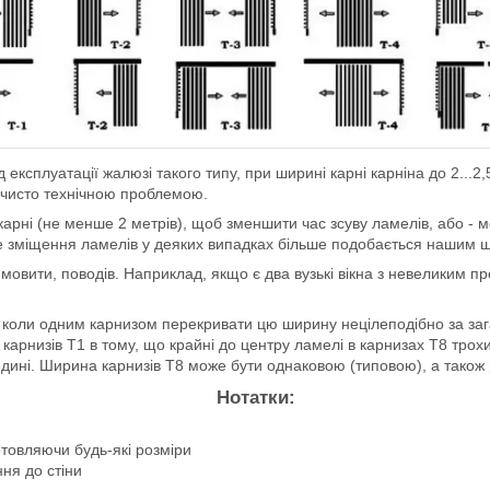
д експлуатації жалюзі такого типу, при ширині карні карніна до 2...
 є чисто технічною проблемою.
карні (не менше 2 метрів), щоб зменшити час зсуву ламелів, або - 
ічне зміщення ламелів у деяких випадках більше подобається нашим
и мовити, поводів. Наприклад, якщо є два вузькі вікна з невеликим п
, коли одним карнизом перекривати цю ширину нецілеподібно за заг
х карнизів Т1 в тому, що крайні до центру ламелі в карнизах Т8 тр
дині. Ширина карнизів Т8 може бути однаковою (типовою), а також 
Нотатки:
готовляючи будь-які розміри
ня до стіни