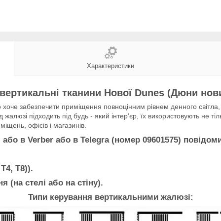
Характеристики
вертикальні тканини Нової Dunes (Дюни нови
хоче забезпечити приміщення повноцінним рівнем денного світла, з
 жалюзі підходить під будь - який інтер’єр, їх використовують не тіл
іщень, офісів і магазинів.
о в Verber або в Telegra (номер 09601575) повідом
Т4, Т8)).
я (на стелі або на стіну).
Типи керування вертикальними жалюзі: