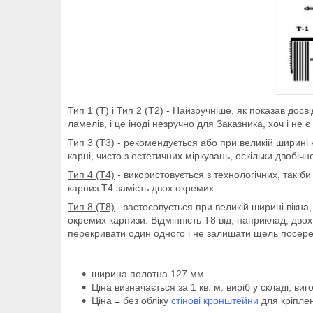
Тип 1 (Т) і Тип 2 (Т2)
- Найзручніше, як показав досві
ламелів, і це іноді незручно для Заказника, хоч і не
Тип 3 (Т3)
- рекомендується або при великій ширині 
карні, чисто з естетичних міркувань, оскільки двоб
Тип 4 (Т4)
- використовується з технологічних, так б
карниз Т4 замість двох окремих.
Тип 8 (Т8)
- застосовується при великій ширині вікна
окремих карнизи. Відмінність Т8 від, наприклад, дво
перекривати один одного і не залишати щель посере
ширина полотна 127 мм.
Ціна визначається за 1 кв. м. виріб у складі, ви
Ціна = без обліку
стінові кронштейни
для кріплен