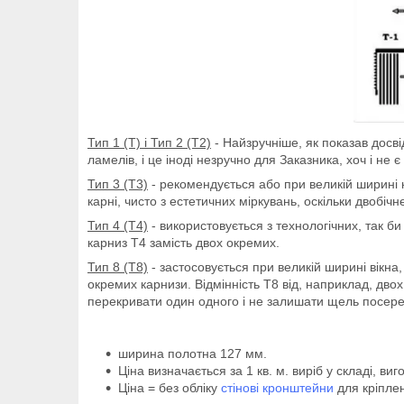
Тип 1 (Т) і Тип 2 (Т2)
- Найзручніше, як показав досві
ламелів, і це іноді незручно для Заказника, хоч і не
Тип 3 (Т3)
- рекомендується або при великій ширині 
карні, чисто з естетичних міркувань, оскільки двоб
Тип 4 (Т4)
- використовується з технологічних, так б
карниз Т4 замість двох окремих.
Тип 8 (Т8)
- застосовується при великій ширині вікна
окремих карнизи. Відмінність Т8 від, наприклад, дво
перекривати один одного і не залишати щель посере
ширина полотна 127 мм.
Ціна визначається за 1 кв. м. виріб у складі, ви
Ціна = без обліку
стінові кронштейни
для кріплен