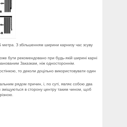
2,5 метра. З збільшенням ширини карнизу час зсуву
може бути рекомендовано при будь-якій ширині карні
 шанованим Заказкам, ніж одностороннім.
ростінкою, то деколи доцільно використовувати один
альним рядом причин, і, по суті, являє собою два
охи зміщуються в сторону центру таким чином, щоб
різною.