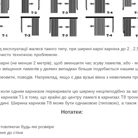
д експлуатації жалюзі такого типу, при ширині карні карніна до 2...
 є чисто технічною проблемою.
карні (не менше 2 метрів), щоб зменшити час зсуву ламелів, або - 
ічне зміщення ламелів у деяких випадках більше подобається нашим
и мовити, поводів. Наприклад, якщо є два вузькі вікна з невеликим п
, коли одним карнизом перекривати цю ширину нецілеподібно за заг
х карнизів Т1 в тому, що крайні до центру ламелі в карнизах Т8 тр
дині. Ширина карнизів Т8 може бути однаковою (типовою), а також 
Нотатки:
готовляючи будь-які розміри
ня до стіни