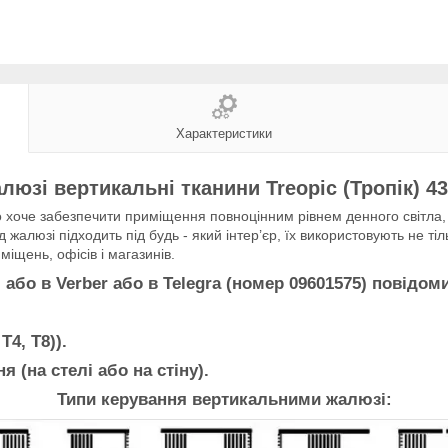
Характеристики
люзі вертикальні тканини Treopic (Тропік) 43
хоче забезпечити приміщення повноцінним рівнем денного світла, з
 жалюзі підходить під будь - який інтер’єр, їх використовують не тіл
іщень, офісів і магазинів.
о в Verber або в Telegra (номер 09601575) повідом
Т4, Т8)).
я (на стелі або на стіну).
Типи керування вертикальними жалюзі: