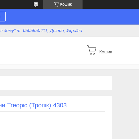
Кошик
н
для дому" т. 0505550411, Дніпро, Україна
Кошик
и Treopic (Тропік) 4303