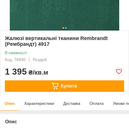
Жалюзі вертикальні тканини Rembrandt
(Рембрандт) 4917
В наявності
Код: 76890
Роздріб
1 395
₴/кв.м
Купити
Опис
Характеристики
Доставка
Оплата
Умови п
Опис