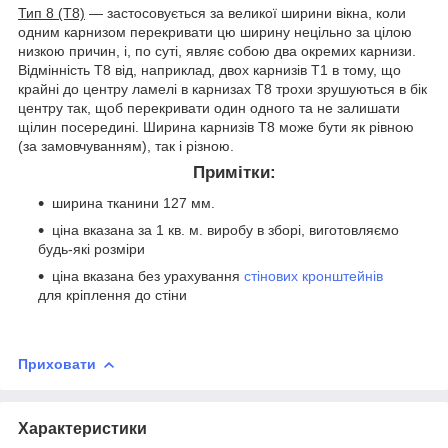
Тип 8 (Т8)
— застосовується за великої ширини вікна, коли
одним карнизом перекривати цю ширину нецільно за цілою
низкою причин, і, по суті, являє собою два окремих карнизи.
Відмінність Т8 від, наприклад, двох карнизів Т1 в тому, що
крайні до центру ламелі в карнизах Т8 трохи зрушуються в бік
центру так, щоб перекривати один одного та не залишати
щілин посередині. Ширина карнизів Т8 може бути як рівною
(за замовчуванням), так і різною.
Примітки:
ширина тканини 127 мм.
ціна вказана за 1 кв. м. виробу в зборі, виготовляємо
будь-які розміри
ціна вказана без урахування
стінових кронштейнів
для кріплення до стіни
Приховати
Характеристики