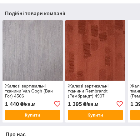
Подібні товари компанії
Жалюзі вертикальні
Жалюзі вертикальні
Жалю
тканини Van Gogh (Ван
тканини Rembrandt
ткан
Гог) 4506
(Рембрандт) 4907
(Рем
1 440
1 395
1 3
₴/кв.м
₴/кв.м
Купити
Купити
Про нас