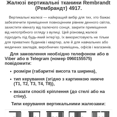
Жалюзі вертикальні тканини Rembrandt
(Рембрандт) 4917.
Вертикальні жалюзі — найкращий вибір для тих, хто бажає
забезпечити приміщення повноцінним рівнем денного світла,
захистити кімнату від палючого сонця, закрити приміщення
від непотрібного огляду з вулиці. Цей різновид жалюзі
підходить під будь-який інтер'єр, їх використовують не тільки
для приватних будинків і квартир, але й для навчальних або
медичних закладів, виробничих приміщень, офісів і магазинів.
Для замовлення необхідно телефоном або в
Viber або в Telegram (номер 0960155575)
повідомити:
розміри (габаритні висота та ширина),
тип керування (згідно з картинкою нижче
(Т1, Т2, Т3, Т4, Т8)),
вказати спосіб кріплення (до стелі або на
стіну).
Типи керування вертикальними жалюзами: