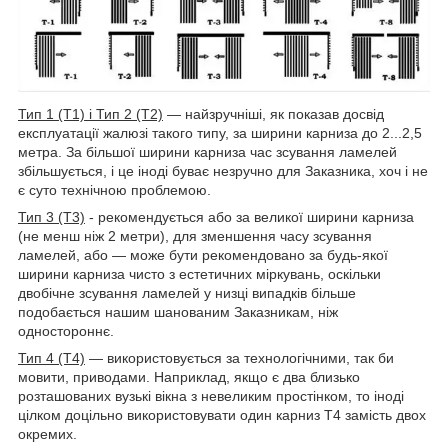
Тип 1 (Т1) і Тип 2 (Т2)
— найзручніші, як показав досвід
експлуатації жалюзі такого типу, за ширини карниза до 2...2,5
метра. За більшої ширини карниза час зсування ламелей
збільшується, і це іноді буває незручно для Заказника, хоч і не
є суто технічною проблемою.
Тип 3 (Т3)
- рекомендується або за великої ширини карниза
(не менш ніж 2 метри), для зменшення часу зсування
ламелей, або — може бути рекомендовано за будь-якої
ширини карниза чисто з естетичних міркувань, оскільки
двобічне зсування ламелей у низці випадків більше
подобається нашим шанованим Заказникам, ніж
одностороннє.
Тип 4 (Т4)
— використовується за технологічними, так би
мовити, приводами. Наприклад, якщо є два близько
розташованих вузькі вікна з невеликим простінком, то іноді
цілком доцільно використовувати один карниз Т4 замість двох
окремих.