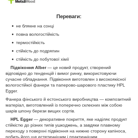
Переваги:
не блякне на сонці
повна вологостійкість
термостійкість
стійкість до подряпин
стійкість до побутової хімії
Підвіконня
Alber
— це новий продукт, створений
відповідно до тенденцій і вимог ринку, використовуючи
сучасне обладнання. Підвіконня виготовлен з високоякісної
вологостійкої фанери та паперово-шарового пластику HPL
Egger.
Фанера фінського й естонського виробництва — композитний
матеріал, виготовлений із поперечно склеєних між собою
шарів шпону берези вищих сортів.
HPL Egger
— декоративне покриття, яке наділяє продукт
стійкістю до різних типів ушкоджень, а завдяки плавному
переходу з поверхні підвіконня на нижню сторону капіноса,
робить його ще естетичнішим і практичнішим.