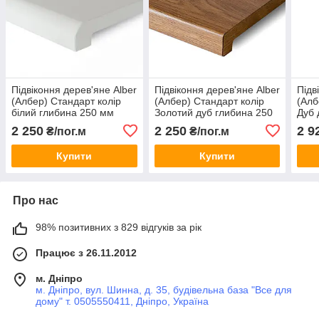
Підвіконня дерев'яне Alber
Підвіконня дерев'яне Alber
Підв
(Албер) Стандарт колір
(Албер) Стандарт колір
(Алб
білий глибина 250 мм
Золотий дуб глибина 250
Дуб 
мм
глиб
2 250
2 250
2 9
₴/пог.м
₴/пог.м
Купити
Купити
Про нас
98% позитивних з 829 відгуків за рік
Працює з 26.11.2012
м. Дніпро
м. Дніпро, вул. Шинна, д. 35, будівельна база "Все для
дому" т. 0505550411, Дніпро, Україна