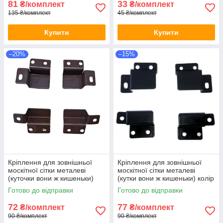
81
33
₴/комплект
₴/комплект
135 ₴/комплект
45 ₴/комплект
Купити
Купити
–20%
–15%
Кріплення для зовнішньої
Кріплення для зовнішньої
москітної сітки металеві
москітної сітки металеві
(куточки вони ж кишеньки)
(кутки вони ж кишеньки) колір
коричневі
антрацит
Готово до відправки
Готово до відправки
72
77
₴/комплект
₴/комплект
90 ₴/комплект
90 ₴/комплект