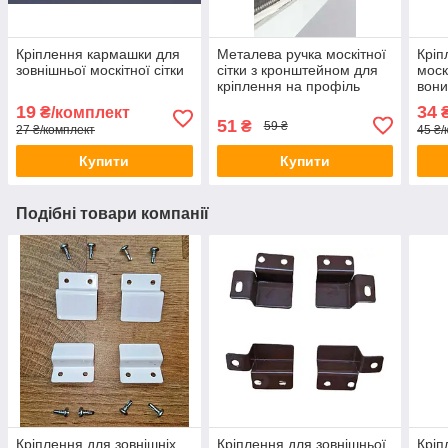
Кріплення кармашки для
Металева ручка москітної
Кріп
зовнішньої москітної сітки
сітки з кронштейном для
моск
кріплення на профіль
вони
10х20 (зовнішня) штука
біли
19
34
₴/комплект
₴
51
₴
59 ₴
27 ₴/комплект
45 ₴/
Купити
Купити
Подібні товари компанії
Кріплення для зовнішніх
Кріплення для зовнішньої
Кріп