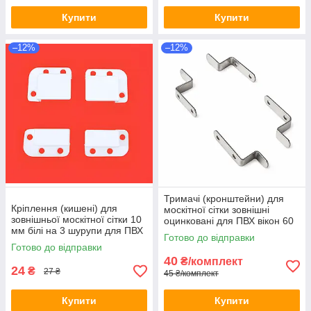
Купити
Купити
–12%
–12%
Тримачі (кронштейни) для
Кріплення (кишені) для
москітної сітки зовнішні
зовнішньої москітної сітки 10
оцинковані для ПВХ вікон 60
мм білі на 3 шурупи для ПВХ
мм без свердління кріплення
Готово до відправки
вікна комплект
зсередини
Готово до відправки
40
₴/комплект
24
₴
27 ₴
45 ₴/комплект
Купити
Купити