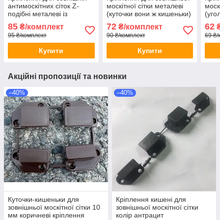
антимоскітних сіток Z-
москітної сітки металеві
моск
подібні металеві із
(куточки вони ж кишеньки)
(уго
шурупами колір білий FZ
коричневі
85
72
62
₴/комплект
₴/комплект
₴
95 ₴/комплект
90 ₴/комплект
69 ₴/
Купити
Купити
Акційні пропозиції та новинки
–40%
–40%
Куточки-кишеньки для
Кріплення кишені для
зовнішньої москітної сітки 10
зовнішньої москітної сітки
мм коричневі кріплення
колір антрацит