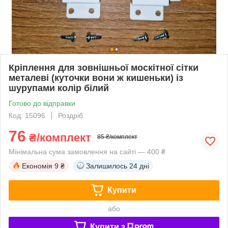
Кріплення для зовнішньої москітної сітки
металеві (куточки вони ж кишеньки) із
шурупами колір білий
Готово до відправки
Код: 15096
Роздріб
76
₴/комплект
85 ₴/комплект
Мінімальна сума замовлення на сайті — 400 ₴
Економія
9 ₴
Залишилось
24 дні
Купити
або
Купити з