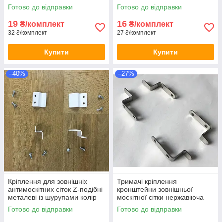
рамкової сітки ПВХ вікон
Готово до відправки
Готово до відправки
19
16
₴/комплект
₴/комплект
32 ₴/комплект
27 ₴/комплект
Купити
Купити
–40%
–27%
Кріплення для зовнішніх
Тримачі кріплення
антимоскітних сіток Z-подібні
кронштейни зовнішньої
металеві із шурупами колір
москітної сітки нержавіюча
білий MZ
сталь
Готово до відправки
Готово до відправки