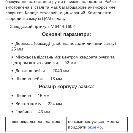
блокування натискання ручки в нижнє положення. Рейка
виготовлена зі сталі та має багатошарове антикорозійне
покриття. Корпус сталевий, оцинкований. Компоненти
всередині замку із ЦАМ сплаву.
Заводський артикул: V.6444.1602
Основні параметри:
Дорнмас (бексид) (глибина посадки личинки замку) —
25 мм
Міжосьова відстань між центром квадрата ручки та
центром ключа личинки — 92 мм
Довжина рейки — 2040 мм
Ширина рейки — 16 мм
Розмір корпусу замка:
Ширина — 15 мм
Висота замку — 224 мм
Глибина — 43 мм
відповідальною планкою
не комплектується, можна
придбати
окремо
.