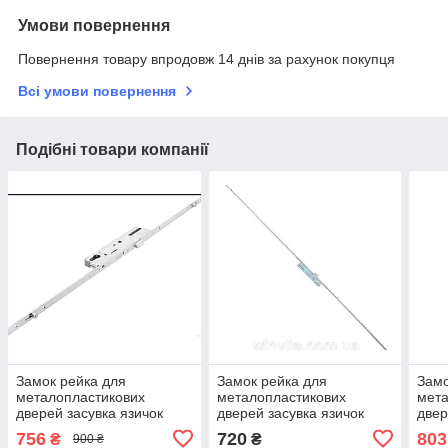
Умови повернення
Повернення товару впродовж 14 днів за рахунок покупця
Всі умови повернення
Подібні товари компанії
Замок рейка для
Замок рейка для
Замо
металопластикових
металопластикових
мета
дверей засувка язичок
дверей засувка язичок
двер
ригель Vorne 1950-2200
ригель Vorne 1700-1950
риге
756
720
803
₴
₴
900 ₴
мм 92 мм 35 дорнмас
мм 85 мм 35 дорнмас
мм 