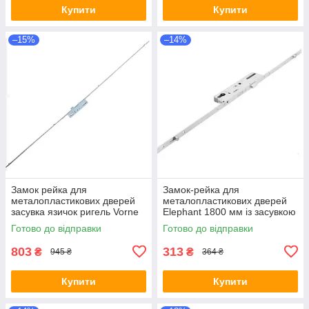
Купити
Купити
–15%
–14%
Замок рейка для
Замок-рейка для
металопластикових дверей
металопластикових дверей
засувка язичок ригель Vorne
Elephant 1800 мм із засувкою
1800 мм 85 мм 25 дормас
та ригелем 85 мм дормас 28
Готово до відправки
Готово до відправки
мм
803
313
₴
₴
945 ₴
364 ₴
Купити
Купити