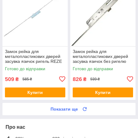
Замок рейка для
Замок рейка для
металопластикових дверей
металопластикових дверей
засувка язичок ригель REZE
засувка язичок без ригелю
1600 мм 85 мм 35 дорнмас
Vorne 1800 мм 92 мм 35
Готово до відправки
Готово до відправки
дормас
509
826
₴
₴
585 ₴
939 ₴
Купити
Купити
Показати ще
Про нас