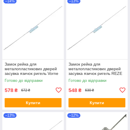
–14%
–13%
Замок рейка для
Замок рейка для
металопластикових дверей
металопластикових дверей
засувка язичок ригель Vorne
засувка язичок ригель REZE
1600 мм 92 мм 35 дормас
2000 мм 85 мм 35 донмас
Готово до відправки
Готово до відправки
578
548
₴
₴
672 ₴
630 ₴
Купити
Купити
–13%
–12%