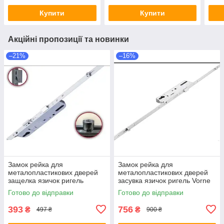
Купити
Купити
Акційні пропозиції та новинки
–21%
–16%
Замок рейка для
Замок рейка для
металопластикових дверей
металопластикових дверей
защелка язичок ригель
засувка язичок ригель Vorne
Geviss 1800 мм 92 мм 35
1950-2200 мм 92 мм 35
Готово до відправки
Готово до відправки
дорнмас
дорнмас
393
756
₴
₴
497 ₴
900 ₴