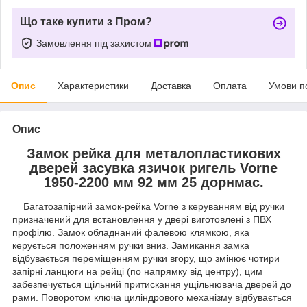
Що таке купити з Пром?
Замовлення під захистом
Опис
Характеристики
Доставка
Оплата
Умови п
Опис
Замок рейка для металопластикових
дверей засувка язичок ригель Vorne
1950-2200 мм 92 мм 25 дорнмас.
Багатозапірний замок-рейка Vorne з керуванням від ручки
призначений для встановлення у двері виготовлені з ПВХ
профілю. Замок обладнаний фалевою клямкою, яка
керується положенням ручки вниз. Замикання замка
відбувається переміщенням ручки вгору, що змінює чотири
запірні ланцюги на рейці (по напрямку від центру), цим
забезпечується щільний притискання ущільнювача дверей до
рами. Поворотом ключа циліндрового механізму відбувається