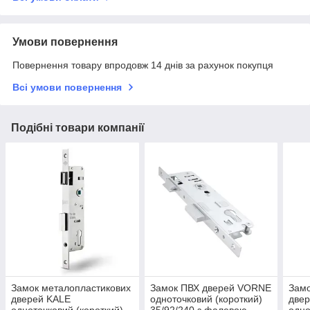
Умови повернення
Повернення товару впродовж 14 днів за рахунок покупця
Всі умови повернення
Подібні товари компанії
Замок металопластикових
Замок ПВХ дверей VORNE
Замо
дверей KALE
одноточковий (короткий)
две
одноточковий (короткий)
35/92/240 з фалевою
одно