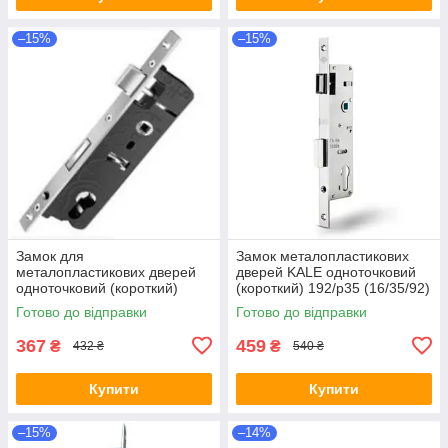
–15%
–15%
Замок для
Замок металопластикових
металопластикових дверей
дверей KALE одноточковий
одноточковий (короткий)
(короткий) 192/p35 (16/35/92)
Pavo 35/92 з фалевою
з фалевою клямкою
Готово до відправки
Готово до відправки
клямкою (язичком)
367
459
₴
₴
432 ₴
540 ₴
Купити
Купити
–15%
–14%