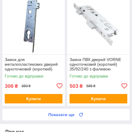
Замок для
Замок ПВХ дверей VORNE
металопластикових дверей
одноточковий (короткий)
одноточковий (короткий)
35/92/240 з фалевою
REZE 25/85/16 з роликовою
клямкою V.7322.0103
Готово до відправки
Готово до відправки
засувкою артикул 515112
306
503
₴
₴
360 ₴
585 ₴
Купити
Купити
Показати ще
Про нас