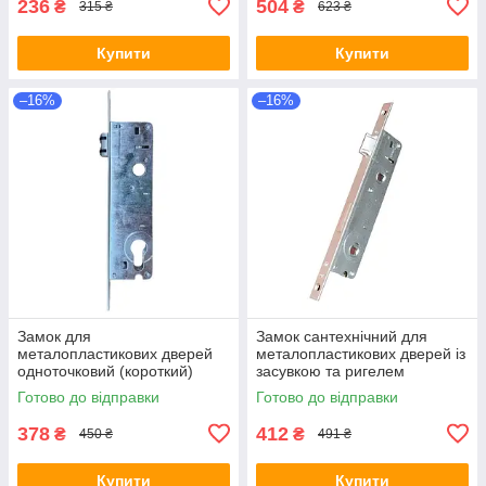
236
504
₴
₴
315 ₴
623 ₴
Купити
Купити
–16%
–16%
Замок для
Замок сантехнічний для
металопластикових дверей
металопластикових дверей із
одноточковий (короткий)
засувкою та ригелем
REZE 35/85/16 з роликовою
(D35/90) Reze WC
Готово до відправки
Готово до відправки
защіпкою артикул 515114
378
412
₴
₴
450 ₴
491 ₴
Купити
Купити