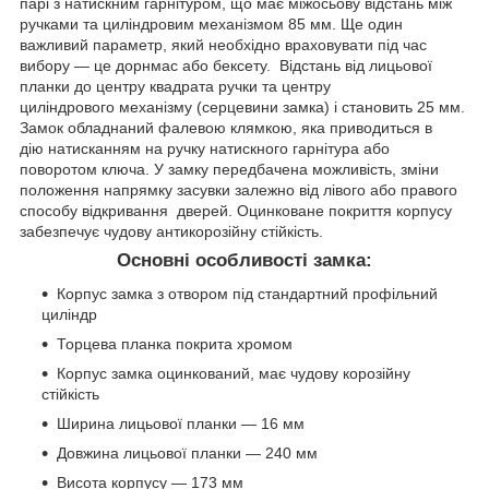
парі з натискним гарнітуром, що має міжосьову відстань між
ручками та циліндровим механізмом 85 мм. Ще один
важливий параметр, який необхідно враховувати під час
вибору — це дорнмас або бексету. Відстань від лицьової
планки до центру квадрата ручки та центру
циліндрового механізму (серцевини замка) і становить 25 мм.
Замок обладнаний фалевою клямкою, яка приводиться в
дію натисканням на ручку натискного гарнітура або
поворотом ключа. У замку передбачена можливість, зміни
положення напрямку засувки залежно від лівого або правого
способу відкривання дверей. Оцинковане покриття корпусу
забезпечує чудову антикорозійну стійкість.
Основні особливості замка:
Корпус замка з отвором під стандартний профільний
циліндр
Торцева планка покрита хромом
Корпус замка оцинкований, має чудову корозійну
стійкість
Ширина лицьової планки — 16 мм
Довжина лицьової планки — 240 мм
Висота корпусу — 173 мм