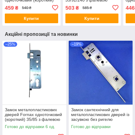
192/p35 (16/35/92) з
клямкою V.7322.0103
35/8
459
503
446
₴
₴
540 ₴
585 ₴
фалевою клямкою
кля
Купити
Купити
Акційні пропозиції та новинки
–25%
–19%
Замок металопластикових
Замок сантехнічний для
дверей Fornax одноточковий
металопластикових дверей із
(короткий) 35/85 з фалевою
засувкою без ригелю
клямкою
(D25/90) VORNE WC
Готово до відправки 6 од.
Готово до відправки
V.7314.0103