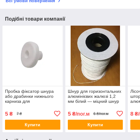
Всі умови повернення
Подібні товари компанії
Пробка фіксатор шнура
Шнур для горизонтальних
Лісо
або драбинки нижнього
алюмінієвих жалюзі 1,2
штор
карниза для
мм білий — міцний шнур
алюм
горизонтальних жалюзі
керування для ремонту та
заміни
5
5
8
₴
₴/пог.м
₴/
7 ₴
6 ₴/пог.м
Купити
Купити