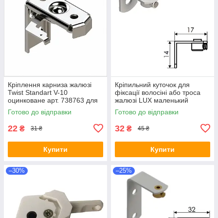
Кріплення карниза жалюзі
Кріпильний куточок для
Twist Standart V-10
фіксації волосіні або троса
оцинковане арт. 738763 для
жалюзі LUX маленький
горизонтальних жалюзі та
вузький з гвинтом (код
Готово до відправки
Готово до відправки
римських штор
593583)
22
32
₴
₴
31 ₴
45 ₴
Купити
Купити
–30%
–25%