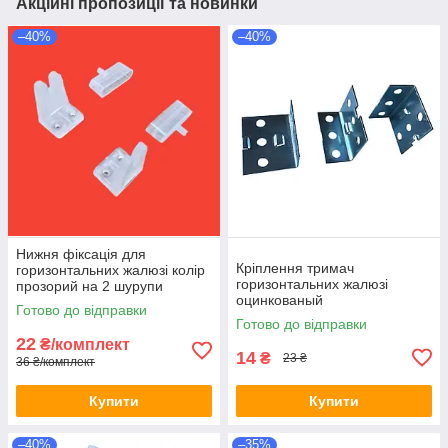
Акційні пропозиції та новинки
–40%
–40%
Нижня фіксація для
Кріплення тримач
горизонтальних жалюзі колір
горизонтальних жалюзі
прозорий на 2 шурупи
оцинкованый
Готово до відправки
Готово до відправки
22
₴/комплект
14
₴
23 ₴
36 ₴/комплект
Купити
Купити
–40%
–35%