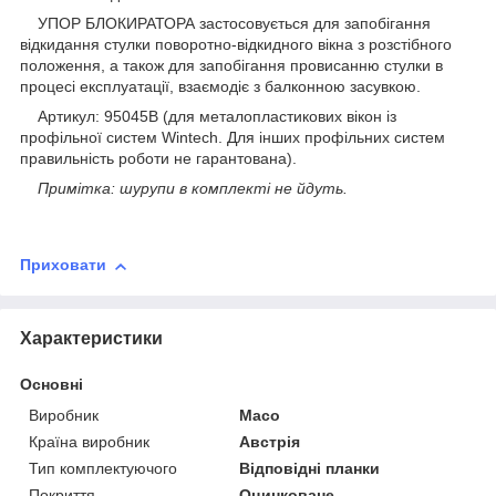
УПОР БЛОКИРАТОРА застосовується для запобігання
відкидання стулки поворотно-відкидного вікна з розстібного
положення, а також для запобігання провисанню стулки в
процесі експлуатації, взаємодіє з балконною засувкою.
Артикул: 95045B (для металопластикових вікон із
профільної систем
Wintech. Для інших профільних систем
правильність роботи не гарантована).
Примітка: шурупи в комплекті не йдуть.
Приховати
Характеристики
Основні
Виробник
Maco
Країна виробник
Австрія
Тип комплектуючого
Відповідні планки
Покриття
Оцинковане