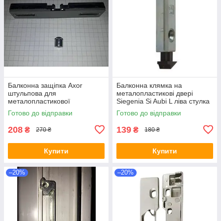
Балконна защіпка Axor
Балконна клямка на
штульпова для
металопластикові двері
металопластикової
Siegenia Si Aubi L ліва стулка
балконних дверей механічна
TFST0022-100051
Готово до відправки
Готово до відправки
208
139
₴
₴
270 ₴
180 ₴
Купити
Купити
–20%
–20%