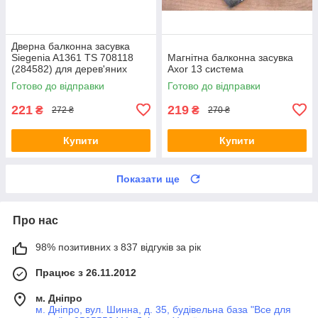
Дверна балконна засувка
Siegenia A1361 TS 708118
Магнітна балконна засувка
(284582) для дерев'яних
Axor 13 система
вікон і балконних дверей
Готово до відправки
Готово до відправки
221
219
₴
₴
272 ₴
270 ₴
Купити
Купити
Показати ще
Про нас
98% позитивних з 837 відгуків за рік
Працює з 26.11.2012
м. Дніпро
м. Дніпро, вул. Шинна, д. 35, будівельна база "Все для