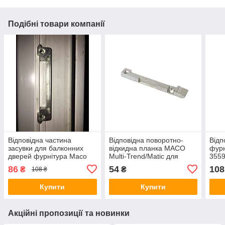
Подібні товари компанії
Відповідна частина
Відповідна поворотно-
Відп
засувки для балконних
відкидна планка MACO
фурн
дверей фурнітура Maco
Multi-Trend/Matic для
3559
Multi Trend артикул
профілю VEKA права (арт.
стул
86
54
108
₴
₴
108 ₴
95003В (95103)
334842 / 33483)
Купити
Купити
Акційні пропозиції та новинки