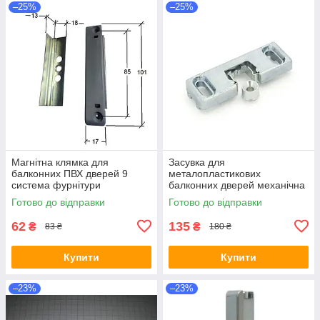
–25%
–25%
Магнітна клямка для
Засувка для
балконних ПВХ дверей 9
металопластикових
система фурнітури
балконних дверей механічна
9 система фурнітури мала BL
Готово до відправки
Готово до відправки
S
62
135
₴
₴
83 ₴
180 ₴
Купити
Купити
–23%
–23%