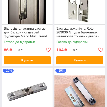
Відповідна частина засувки
Засувка механічна Roto
для балконних дверей
263036 NT для балконних
фурнітура Maco Multi Trend
металопластикових дверей
артикул 95003В (95103)
фурнітура
Готово до відправки
Готово до відправки
86
104
₴
₴
108 ₴
130 ₴
Купити
Купити
–19%
–19%