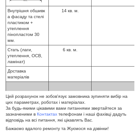
Внутрішня обшивк
14 кв. м.
а фасаду та стелі
пластиком +
утеплення
пінопластом 30
мм.
Стать (лаги,
6 кв. м.
утеплення, ОСВ,
ламінат)
Доставка
матеріалів
Цей розрахунок не зобов'язує замовника зупиняти вибір на
цих параметрах, роботах і матеріалах.
За будь-якими цікавими вами питаннями звертайтеся за
зазначеними в
Контактах
телефонам і наші фахівці дадуть
відповідь на всі питання, які цікавлять Вас.
Бажаємо вдалого ремонту та Жуємося на дзвінки!