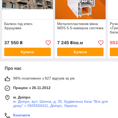
Балкон під ключ.
Металопластикові вікна
Ручк
Хрущовка
WDS 5-5-камерна система
«Гри
балк
(арт
37 550
7 245
553
₴
₴/кв.м
Купити
Купити
Про нас
98% позитивних з 827 відгуків за рік
Працює з 26.11.2012
м. Дніпро
м. Дніпро, вул. Шинна, д. 35, будівельна база "Все для
дому" т. 0505550411, Дніпро, Україна
Контакти