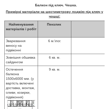
Балкон під ключ. Чешка.
Примірні матеріали на шестиметрову лоджію під ключ у
чошці:
Найменування
Пензлик
матеріалів і робіт
Зварювання
6 м.\пог.
виносу на
підвіконні
Зовнішня обшивка
6 кв. м.
сайдингом
Остечення
9 кв. м.
балкона
1500х6000 мм. (у
вартість включені
доставка, монтаж,
оливи, козирки,
підвіконня)