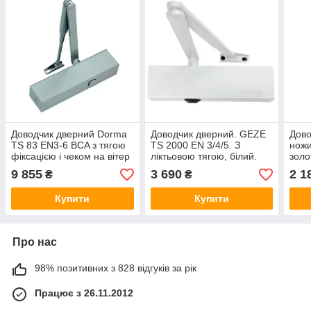
Доводчик дверний Dorma
Доводчик дверний. GEZE
Дово
TS 83 EN3-6 BCA з тягою
TS 2000 EN 3/4/5. З
ножи
фіксацією і чеком на вітер
ліктьовою тягою, білий.
золо
9 855
3 690
2 1
₴
₴
Купити
Купити
Про нас
98% позитивних з 828 відгуків за рік
Працює з 26.11.2012