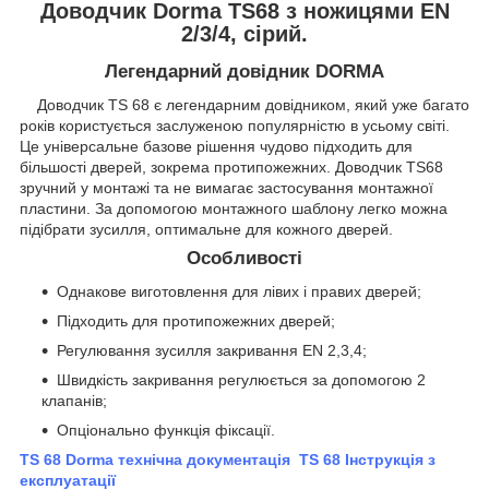
Доводчик Dorma TS68 з ножицями EN
2/3/4, сірий.
Легендарний довідник DORMA
Доводчик TS 68 є легендарним довідником, який уже багато
років користується заслуженою популярністю в усьому світі.
Це універсальне базове рішення чудово підходить для
більшості дверей, зокрема протипожежних. Доводчик TS68
зручний у монтажі та не вимагає застосування монтажної
пластини. За допомогою монтажного шаблону легко можна
підібрати зусилля, оптимальне для кожного дверей.
Особливості
Однакове виготовлення для лівих і правих дверей;
Підходить для протипожежних дверей;
Регулювання зусилля закривання EN 2,3,4;
Швидкість закривання регулюється за допомогою 2
клапанів;
Опціонально функція фіксації.
TS 68 Dorma технічна документація
TS 68 Інструкція з
експлуатації