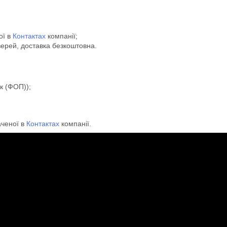
ої в
Контактах
компанії;
верей, доставка безкоштовна.
к (ФОП));
аченої в
Контактах
компанії.