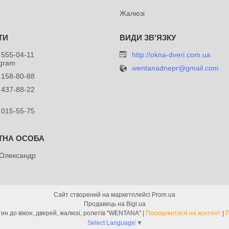
Жалюзі
 555-04-11
http://okna-dveri.com.ua
egram
wentanadnepr@gmail.com
 158-80-88
 437-88-22
 015-55-75
 Олександр
Сайт створений на маркетплейсі
Prom.ua
Продавець на Bigl.ua
Інтернет-магазин запчастин до вікон, дверей, жалюзі, ролетів "WENTANA" |
Поскаржитися на контент
|
П
Select Language
▼