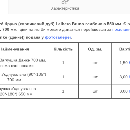
Характеристики
 бруно (коричневий дуб) Lalbero Bruno глибиною 550 мм. Є розмі
, 700 мм.,
ціни на які Ви можете дізнатися перейшовши за
посилан
nke (Данке)) подана у
фотогалереї
.
Найменування
Кількість
Од.
зм.
Варті
Заглушка Данке 700 мм,
1
шт
1,50
двома капі носами
 з'єднувальна (90*-135*)
1
шт
3,00
700 мм
лушка з'єднувальна
1
шт
3,00
120*-180*) 650 мм