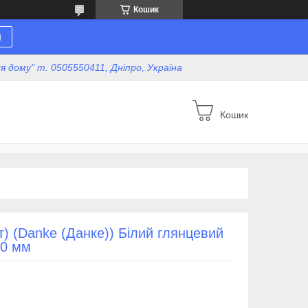
Кошик
н
для дому" т. 0505550411, Дніпро, Україна
Кошик
) (Danke (Данке)) Білий глянцевий
50 мм