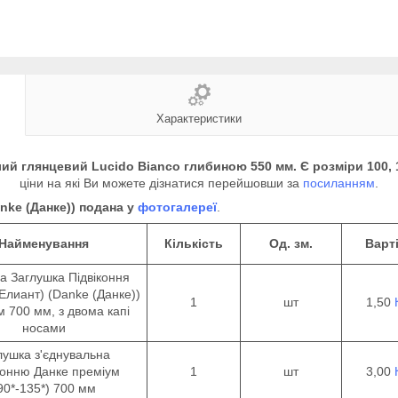
Характеристики
й глянцевий Lucido Bianco глибиною 550 мм. Є розміри 100, 150, 
ціни на які Ви можете дізнатися перейшовши за
посиланням
.
nke (Данке)) подана у
фотогалереї
.
Найменування
Кількість
Од.
зм.
Варті
а Заглушка Підвіконня
Елиант) (Danke (Данке))
1
шт
1,50
м 700 мм, з двома капі
носами
лушка з'єднувальна
конню Данке преміум
1
шт
3,00
90*-135*) 700 мм