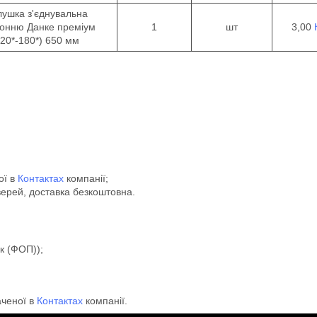
лушка з'єднувальна
конню Данке преміум
1
шт
3,00
120*-180*) 650 мм
ої в
Контактах
компанії;
верей, доставка безкоштовна.
к (ФОП));
аченої в
Контактах
компанії.