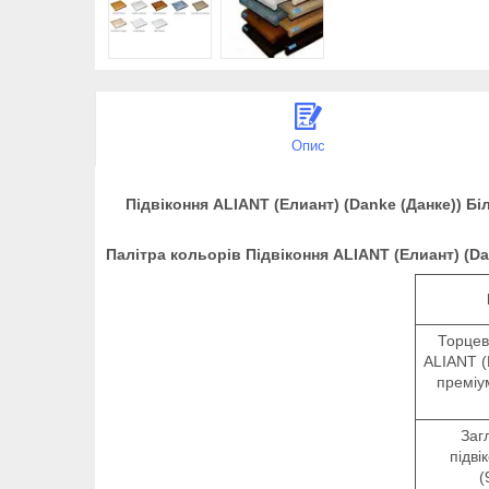
Опис
Підвіконня ALIANT (Елиант) (Danke (Данке)) Біли
Палітра кольорів Підвіконня ALIANT (Елиант) (Da
Торцев
ALIANT (
преміу
Заг
підві
(