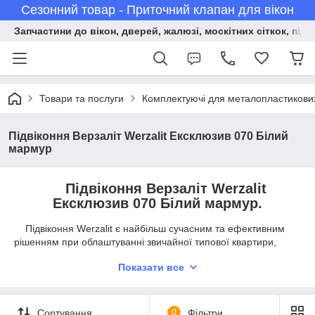
Сезонний товар - Приточний клапан для вікон
Запчастини до вікон, дверей, жалюзі, москітних сіткок, підв
Товари та послуги
Комплектуючі для металопластикових 
Підвіконня Верзаліт Werzalit Ексклюзив 070 Білий
мармур
Підвіконня Верзаліт Werzalit
Ексклюзив 070 Білий мармур.
Підвіконня Werzalit є найбільш сучасним та ефективним
рішенням при облаштуванні звичайної типової квартири,
заміського будинку, офісу або будь-якого іншого соціально
Показати все
значимого об'єкта. Вікна, обрамлені підвіконням Верзалит, є
зразком вишуканості і практичності, і, що важливо,
довговічності. До сьогоднішнього дня не існує аналогів даних
виробів. Адже саме підвіконня Верзалит органічно поєднав у
Сортування
0
Фільтри