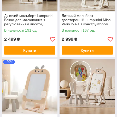
Дитячий мольберт Lumpurini
Дитячий мольберт
Bruno для малювання з
двосторонній Lumpurini Missi
регулюванням висоти,
Vario 2-в-1 з конструктором,
магнітами, маркером та
магнітною дошкою для
В наявності 191 од.
В наявності 167 од.
стаканчиками для канцелярії
малювання і регулюванням
висоти
2 499
2 999
₴
₴
Купити
Купити
–20%