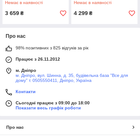
книжковими полицями
екраном, магнітною дошкою
Немає в наявності
Немає в наявності
Монтессорі та регулюванням
для малювання,
висоти
конструктором і
3 659
4 299
₴
₴
регулюванням
Про нас
98% позитивних з 825 відгуків за рік
Працює з 26.11.2012
м. Дніпро
м. Дніпро, вул. Шинна, д. 35, будівельна база "Все для
дому" т. 0505550411, Дніпро, Україна
Контакти
Сьогодні працює з 09:00 до 18:00
Показати весь графік роботи
Про нас