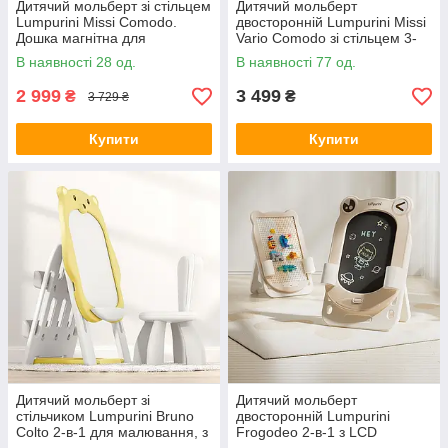
Дитячий мольберт зі стільцем
Дитячий мольберт
Lumpurini Missi Comodo.
двосторонній Lumpurini Missi
Дошка магнітна для
Vario Comodo зі стільцем 3-
малювання, маркерів,
в-1 з конструктором,
В наявності 28 од.
В наявності 77 од.
магнітів (C-HB027kw)
магнітною дошкою для
малювання і
2 999
3 499
₴
₴
3 729 ₴
Купити
Купити
Дитячий мольберт зі
Дитячий мольберт
стільчиком Lumpurini Bruno
двосторонній Lumpurini
Colto 2-в-1 для малювання, з
Frogodeo 2-в-1 з LCD