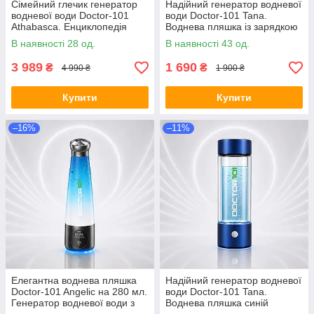
Сімейний глечик генератор
Надійний генератор водневої
водневої води Doctor-101
води Doctor-101 Tana.
Athabasca. Енциклопедія
Воднева пляшка із зарядкою
водневої води у подарунок
від USB на 450 мл.
В наявності 28 од.
В наявності 43 од.
(V8-C-101)
Енциклопедія водневої води
у
3 989
1 690
₴
₴
4 990 ₴
1 900 ₴
Купити
Купити
–16%
–11%
Елегантна воднева пляшка
Надійний генератор водневої
Doctor-101 Angelic на 280 мл.
води Doctor-101 Tana.
Генератор водневої води з
Воднева пляшка синій