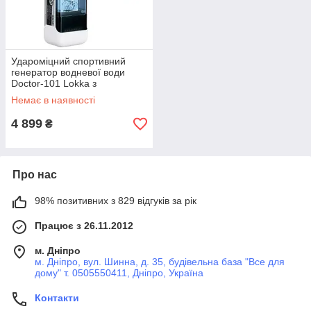
Удароміцний спортивний
генератор водневої води
Doctor-101 Lokka з
мембраною DuPont (США та
Немає в наявності
Південна Корея). Воднева
пляшка біла з
4 899
₴
Про нас
98% позитивних з 829 відгуків за рік
Працює з 26.11.2012
м. Дніпро
м. Дніпро, вул. Шинна, д. 35, будівельна база "Все для
дому" т. 0505550411, Дніпро, Україна
Контакти