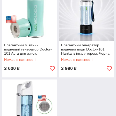
Елегантний м`ятний
Елегантний генератор
водневий генератор Doctor-
водневої води Doctor-101
101 Aura для жінок.
Hanka із інгалятором. Чорна
Компактна протиударна
воднева пляшка з потужним
Немає в наявності
Немає в наявності
воднева пляшка SPE/PEM на
акумулятором, на 380 мл.
300 мл.
3 600
3 990
₴
₴