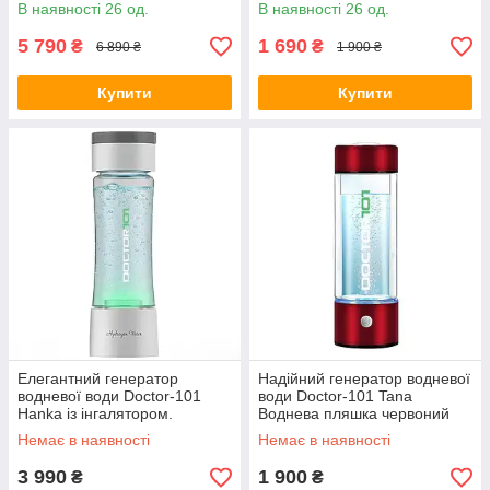
мембраною DuPont для
металік із зарядкою від USB,
В наявності 26 од.
В наявності 26 од.
будь-якого типу води
на 450 мл. Енциклопедія
5 790
1 690
₴
₴
6 890 ₴
1 900 ₴
Купити
Купити
Елегантний генератор
Надійний генератор водневої
водневої води Doctor-101
води Doctor-101 Tana
Hanka із інгалятором.
Воднева пляшка червоний
Працює з усіма типами
металік із зарядкою від USB,
Немає в наявності
Немає в наявності
питної води. Біла воднева
на 450 мл. Енциклопедія
пляшка з
3 990
1 900
₴
₴