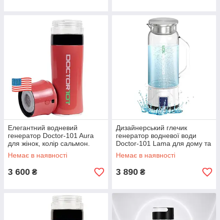
Елегантний водневий
Дизайнерський глечик
генератор Doctor-101 Aura
генератор водневої води
для жінок, колір сальмон.
Doctor-101 Lama для дому та
Компактна протиударна
офісу з боросилікатного скла
Немає в наявності
Немає в наявності
воднева пляшка SPE/PEM на
із зарядкою від USB, на 1 л.
300 мл.
3 600
3 890
₴
₴