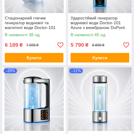
Стаціонарний глечик
Ударостійкий генератор
генератор водневої та
водневої води Doctor-101
магнітної води Doctor-101
Azure з мембраною DuPont.
Bianko 1.6л з DuPont
Воднева пляшка на 280 мл
В наявності 38 од.
В наявності 45 од.
мембраною (USA)
(Н8)
6 189
5 790
₴
₴
7 099 ₴
6 890 ₴
Купити
Купити
–20%
–11%