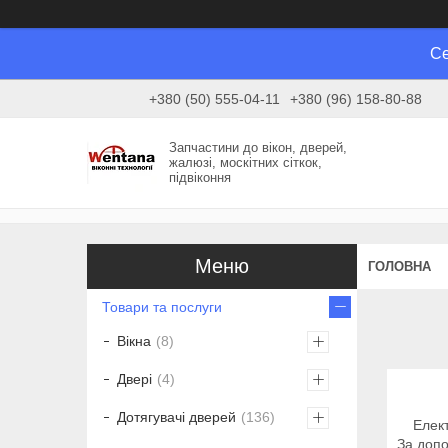
Се
+380 (50) 555-04-11
+380 (96) 158-80-88
Запчастини до вікон, дверей,
жалюзі, москітних сіткок,
підвіконня
ГОЛОВНА
Товари та послуги
Вікна
8
Двері
4
Дотягувачі дверей
136
Електри
За допо