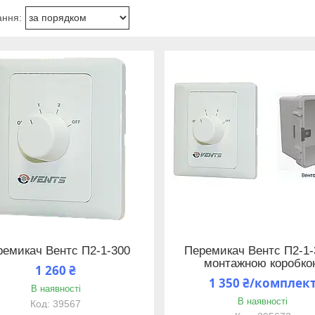
ремикач Вентс П2-1-300
Перемикач Вентс П2-1-
монтажною коробк
1 260 ₴
1 350 ₴/комплек
В наявності
В наявності
39567