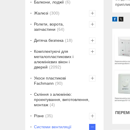
Балкони, лоджії
6
приплив
Жалюзі
300
Ролети, ворота,
запчастини
64
Дитяча безпека
18
Комплектуючі для
металопластикових і
алюмінієвих вікон і
дверей
2092
Укоси пластикові
Fachmann
90
Скління з алюмінію:
проектування, виготовлення,
монтаж
4
ПЕРЕМ
Різне
35
Системи вентиляції