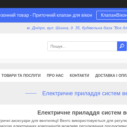
зонний товар - Приточний клапан для вікон
КлапанВіко
м. Дніпро, вул. Шинна, д. 35, будівельна база "Все 
ТОВАРИ ТА ПОСЛУГИ
ПРО НАС
КОНТАКТИ
ДОСТАВКА І ОПЛ
Електричне приладдя систем в
Електричне приладдя систем в
чні аксесуари для вентиляції Вентс використовуються для регулю
могою електричних компонентів можливе регулювання продуктивно