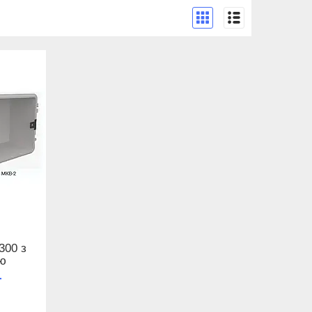
300 з
ою
т