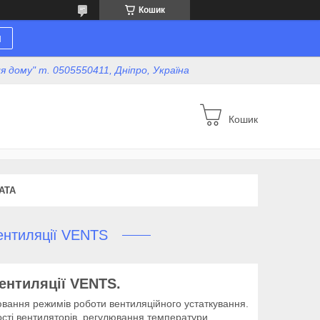
Кошик
н
для дому" т. 0505550411, Дніпро, Україна
Кошик
АТА
ентиляції VENTS
ентиляції VENTS.
вання режимів роботи вентиляційного устаткування.
сті вентиляторів, регулювання температури