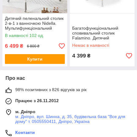
Дитячий пеленальний столик
2-в-1 з ванночкою Nidella.
Мультифункціональний
Багатофункціональний
пересувний пеленатор з
сповивальний столик
В наявності 102 од.
ванночкою для купання
Falamino. Дитячий
(NBT-01)
пеленальний столик з гіркою
6 499
Немає в наявності
₴
6 800 ₴
для купання та іграшкою-
мобілем (BT-10)
4 399
₴
Купити
Про нас
98% позитивних з 826 відгуків за рік
Працює з 26.11.2012
м. Дніпро
м. Дніпро, вул. Шинна, д. 35, будівельна база "Все для
дому" т. 0505550411, Дніпро, Україна
Контакти