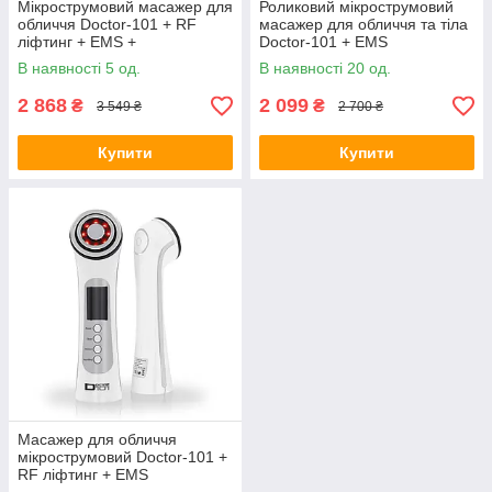
Мікрострумовий масажер для
Роликовий мікрострумовий
обличчя Doctor-101 + RF
масажер для обличчя та тіла
ліфтинг + EMS +
Doctor-101 + EMS
світлотерапія для ліфтингу та
стимулятор для підтяжки
В наявності 5 од.
В наявності 20 од.
омолодження шкіри (BP-
шкіри обличчя та схуднення
1868)
Білий
2 868
2 099
₴
₴
3 549 ₴
2 700 ₴
Купити
Купити
Масажер для обличчя
мікрострумовий Doctor-101 +
RF ліфтинг + EMS