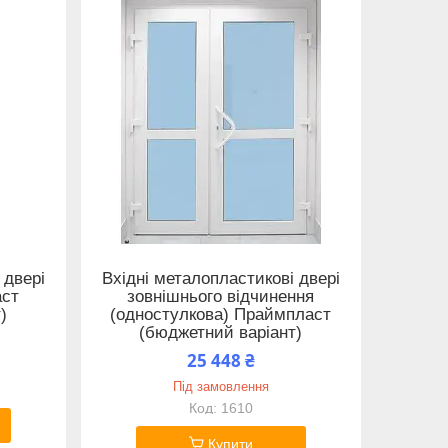
 двері
Вхідні металопластикові двері
аст
зовнішнього відчинення
)
(одностулкова) Праймпласт
(бюджетний варіант)
25 448 ₴
Під замовлення
1610
Купити