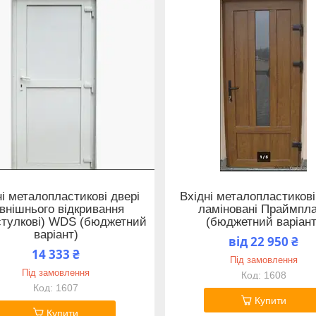
ні металопластикові двері
Вхідні металопластикові
внішнього відкривання
ламіновані Праймпл
стулкові) WDS (бюджетний
(бюджетний варіант
варіант)
від 22 950 ₴
14 333 ₴
Під замовлення
Під замовлення
1608
1607
Купити
Купити