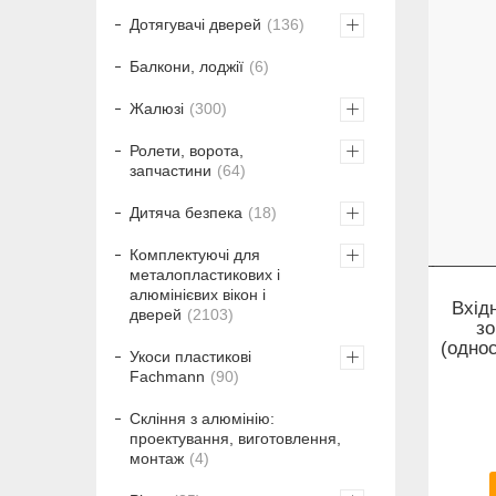
Дотягувачі дверей
136
Балкони, лоджії
6
Жалюзі
300
Ролети, ворота,
запчастини
64
Дитяча безпека
18
Комплектуючі для
металопластикових і
алюмінієвих вікон і
Вхід
дверей
2103
зо
(одно
Укоси пластикові
Fachmann
90
Скління з алюмінію:
проектування, виготовлення,
монтаж
4