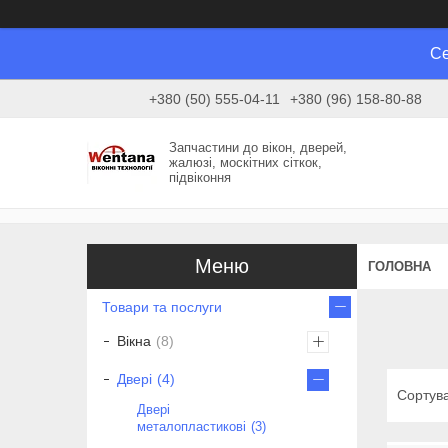
Се
+380 (50) 555-04-11
+380 (96) 158-80-88
Запчастини до вікон, дверей,
жалюзі, москітних сіткок,
підвіконня
ГОЛОВНА
Товари та послуги
Вікна
8
Двері
4
Двері
металопластикові
3