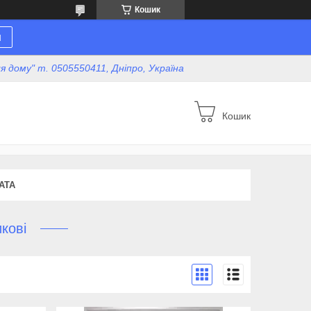
Кошик
н
для дому" т. 0505550411, Дніпро, Україна
Кошик
АТА
кові