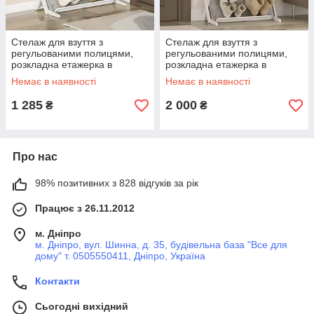
Стелаж для взуття з
Стелаж для взуття з
регульованими полицями,
регульованими полицями,
розкладна етажерка в
розкладна етажерка в
передпокій на 3 яруси
передпокій на 4 яруси
Немає в наявності
Немає в наявності
(DF024-3GW)
(DF024)
1 285
2 000
₴
₴
Про нас
98% позитивних з 828 відгуків за рік
Працює з 26.11.2012
м. Дніпро
м. Дніпро, вул. Шинна, д. 35, будівельна база "Все для
дому" т. 0505550411, Дніпро, Україна
Контакти
Сьогодні вихідний